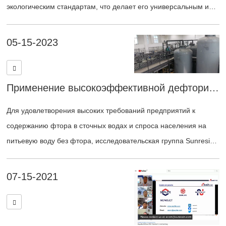
экологическим стандартам, что делает его универсальным и
все более популярным выбором для удаления мышьяка как из
питьевой воды, так и из промышленных применений.
05-15-2023
Применение высокоэффективной дефторирующей смолы Sunresin для очистки промышленных и муниципальных сточных вод, содержащих фтор.
Для удовлетворения высоких требований предприятий к
содержанию фтора в сточных водах и спроса населения на
питьевую воду без фтора, исследовательская группа Sunresin
постоянно разрабатывала и совершенствовала
адсорбционные смолы для удаления фтора LSC-760 и LSC-
07-15-2021
860, основываясь на типичных характеристиках качества
сточных вод и процесса очистки в промышленности. Обе
смолы обладают высокой селективностью к фтору в воде: LSC-