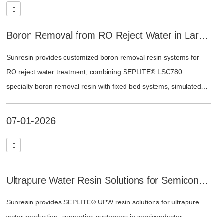
Boron Removal from RO Reject Water in Large-Scale Seawater Desalination Plants
Sunresin provides customized boron removal resin systems for
RO reject water treatment, combining SEPLITE® LSC780
specialty boron removal resin with fixed bed systems, simulated
moving bed systems, and other engineered resin process
solutions.
07-01-2026
Ultrapure Water Resin Solutions for Semiconductor and Nuclear Power Applications
Sunresin provides SEPLITE® UPW resin solutions for ultrapure
water production, supporting customers in semiconductor,