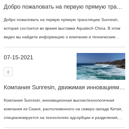
760 представляет собой модифицированную смолу на основе
Добро пожаловать на первую прямую трансляцию от Sunresin, которая состоится в рамках выставки Aquatech China.
активированного оксида алюминия, а LSC-860 — на основе
Добро пожаловать на первую прямую трансляцию Sunresin,
активированного циркония. В настоящее время эти две смолы
которая состоится во время выставки Aquatech China. В этом
применяются для очистки сточных вод, содержащих фтор, в
видео вы найдете информацию о компании и технические
различных областях, предоставляя клиентам
характеристики ее продукции для водоподготовки.
высококачественные и эффективные решения для удаления
фтора. Эти смолы не только эффективно снижают выбросы
07-15-2021
фтора, но и уменьшают загрязнение окружающей среды и
угрозу для здоровья человека, что имеет важное экологическое
и социальное значение.
Компания Sunresin, движимая инновациями, стремится улучшить качество воды, очистить воздух и сделать жизнь лучше.
Компания Sunresin, инновационная высокотехнологичная
компания из Сианя, расположенного на северо-западе Китая,
специализируется на технологиях адсорбции и разделения,
поставляя ионообменные смолы, адсорбенты и хелатирующие