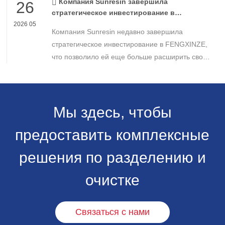
Компания Sunresin завершила
26
стратегическое инвестирование в
FENGXINZE для дальнейшего расширения
2026 05
Компания Sunresin недавно завершила
бизнеса в области промышленной
хроматографии.
стратегическое инвестирование в FENGXINZE,
что позволило ей еще больше расширить свое
присутствие на рынке промышленной
хроматографии и укрепить свои позиции в
секторе разделения и очистки в медико-
биологических науках.
Мы здесь, чтобы
предоставить комплексные
решения по разделению и
очистке
Связаться с нами