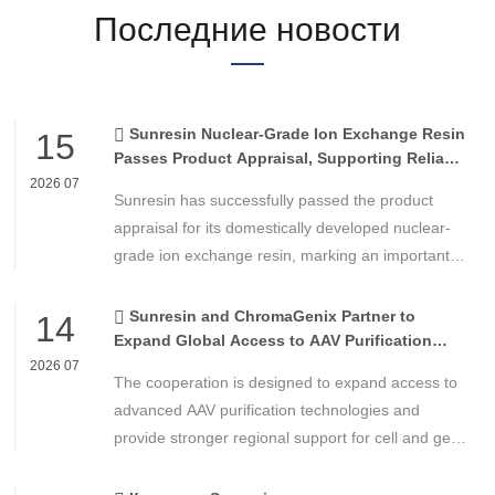
Последние новости
Sunresin Nuclear-Grade Ion Exchange Resin
15
Passes Product Appraisal, Supporting Reliable
Nuclear Power Water Chemistry Control
2026 07
Sunresin has successfully passed the product
appraisal for its domestically developed nuclear-
grade ion exchange resin, marking an important
milestone in the development of high-performance
chemical materials for nuclear power applications.
Sunresin and ChromaGenix Partner to
14
Expand Global Access to AAV Purification
Technologies
2026 07
The cooperation is designed to expand access to
advanced AAV purification technologies and
provide stronger regional support for cell and gene
therapy developers across Asia, Europe and the
Americas.