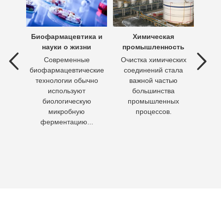
х вод
Биофармацевтика и
Химическая
Очи
науки о жизни
промышленность
 вод —
Современные
Очистка химических
П
ия
биофармацевтические
соединений стала
необх
ходы,
технологии обычно
важной частью
Кажд
но
используют
большинства
чело
биологическую
промышленных
пит
микробную
процессов.
воду 
ферментацию...