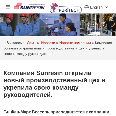
English
КОМПАНИЯ
Вы здесь :
Дом
»
Новости
»
Новости компании
»
Компания
ПРОДУКТ
Sunresin открыла новый производственный цех и укрепила
свою команду руководителей.
ПРИЛОЖЕНИЕ
ИНВЕСТОРЫ
Компания Sunresin открыла
новый производственный цех и
НОВОСТИ
укрепила свою команду
КАРЬЕРА
руководителей.
КОНТАКТ
Г-н Жан-Марк Вессель присоединяется к компании