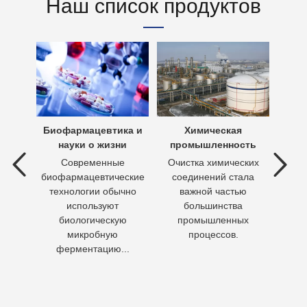
Наш список продуктов
х вод
Биофармацевтика и
Химическая
Очи
науки о жизни
промышленность
 вод —
Современные
Очистка химических
П
ия
биофармацевтические
соединений стала
необх
ходы,
технологии обычно
важной частью
Кажд
но
используют
большинства
чело
биологическую
промышленных
пит
микробную
процессов.
воду 
ферментацию...