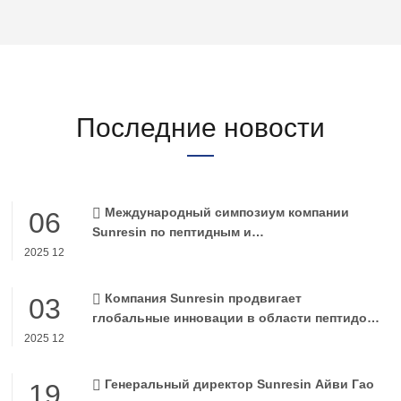
Последние новости
Международный симпозиум компании
06
Sunresin по пептидным и
олигонуклеотидным технологиям успешно
2025 12
завершился в ее глобальной штаб-квартире
в Сиане.
Компания Sunresin продвигает
03
глобальные инновации в области пептидов
и олигонуклеотидов благодаря
2025 12
инновационным носителям для
твердофазного синтеза.
Генеральный директор Sunresin Айви Гао
19