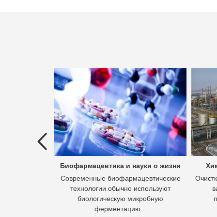
ых вод
Биофармацевтика и науки о жизни
Хи
 это процесс
Современные биофармацевтические
Очистк
 вод в отходы,
технологии обычно используют
в
асывать.
биологическую микробную
ферментацию...