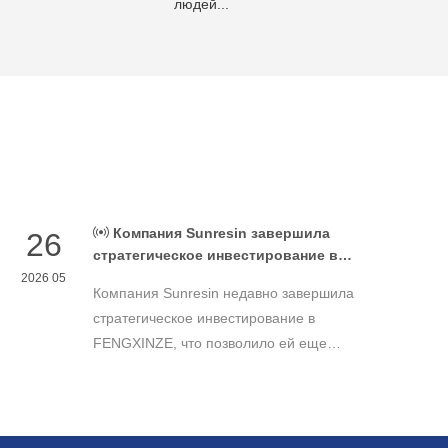
людей...
Компания Sunresin завершила
26
стратегическое инвестирование в
FENGXINZE для дальнейшего
2026 05
Компания Sunresin недавно завершила
расширения бизнеса в области
промышленной хроматографии.
стратегическое инвестирование в
FENGXINZE, что позволило ей еще
больше расширить свое присутствие на
рынке промышленной хроматографии и
укрепить свои позиции в секторе
разделения и очистки в медико-