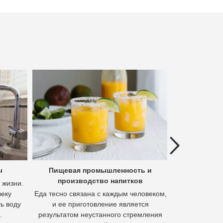
Previous
ы
Пищевая промышленность и
Гидроме
производство напитков
полез
 жизни.
веку
Еда тесно связана с каждым человеком,
Гидромета
ь воду
и ее приготовление является
извлечения м
.
результатом неустанного стремления
осно