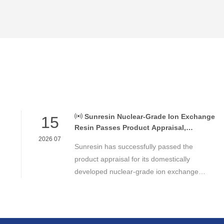
Sunresin Nuclear-Grade Ion Exchange
15
Resin Passes Product Appraisal,
Supporting Reliable Nuclear Power Water
2026 07
Sunresin has successfully passed the
Chemistry Control
product appraisal for its domestically
developed nuclear-grade ion exchange
resin, marking an important milestone in the
development of high-performance chemical
materials for nuclear power applications.