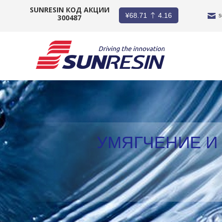
SUNRESIN КОД АКЦИИ
¥
68.71
4.16
s
300487
КОМПАНИЯ
ПРОДУКТ
ПРИЛОЖЕНИЕ
ИНВЕСТОРЫ
УМЯГЧЕНИЕ И
НОВОСТИ
КАРЬЕРА
КОНТАКТ