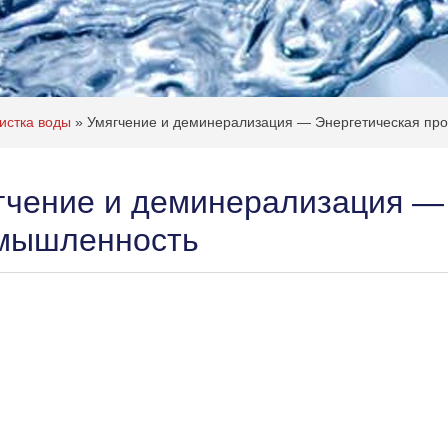
истка воды
»
Умягчение и деминерализация — Энергетическая пр
гчение и деминерализация —
мышленность