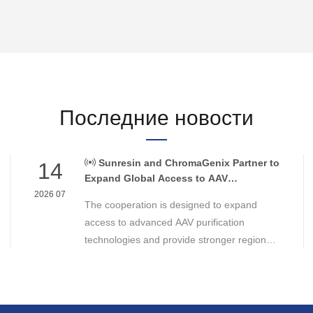
Последние новости
Sunresin and ChromaGenix Partner to
14
Expand Global Access to AAV
Purification Technologies
2026 07
The cooperation is designed to expand
access to advanced AAV purification
technologies and provide stronger regional
support for cell and gene therapy
developers across Asia, Europe and the
Americas.