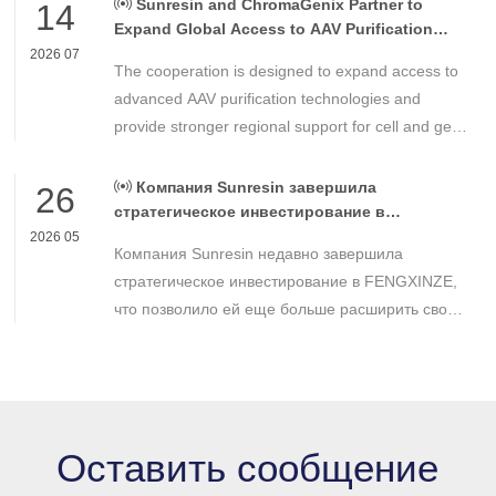
Sunresin and ChromaGenix Partner to
14
Expand Global Access to AAV Purification
Technologies
2026 07
The cooperation is designed to expand access to
advanced AAV purification technologies and
provide stronger regional support for cell and gene
therapy developers across Asia, Europe and the
Americas.
Компания Sunresin завершила
26
стратегическое инвестирование в
FENGXINZE для дальнейшего расширения
2026 05
Компания Sunresin недавно завершила
бизнеса в области промышленной
хроматографии.
стратегическое инвестирование в FENGXINZE,
что позволило ей еще больше расширить свое
присутствие на рынке промышленной
хроматографии и укрепить свои позиции в
секторе разделения и очистки в медико-
биологических науках.
Оставить сообщение