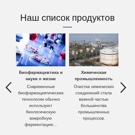
Наш список продуктов
х вод
Биофармацевтика и
Химическая
Очи
науки о жизни
промышленность
 вод —
Современные
Очистка химических
П
ия
биофармацевтические
соединений стала
необх
ходы,
технологии обычно
важной частью
Кажд
но
используют
большинства
чело
биологическую
промышленных
пит
микробную
процессов.
воду 
ферментацию...