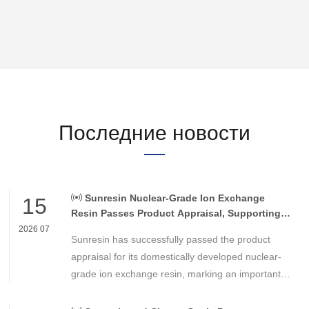
Последние новости
Sunresin Nuclear-Grade Ion Exchange
15
Resin Passes Product Appraisal, Supporting
Reliable Nuclear Power Water Chemistry
2026 07
Sunresin has successfully passed the product
Control
appraisal for its domestically developed nuclear-
grade ion exchange resin, marking an important
milestone in the development of high-performance
chemical materials for nuclear power applications.