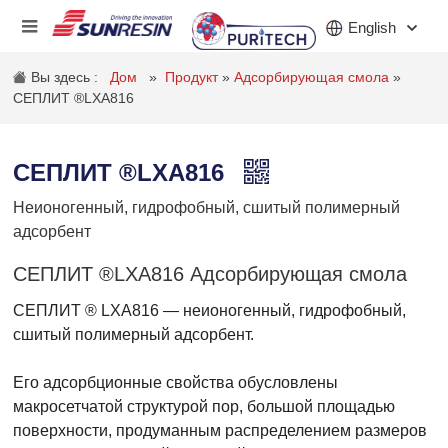
English
Вы здесь :
Дом
»
Продукт
»
Адсорбирующая смола
»
СЕПЛИТ ®LXA816
КОМПАНИЯ
СЕПЛИТ ®LXA816
ПРОДУКТ
Неионогенный, гидрофобный, сшитый полимерный
ПРИЛОЖЕНИЕ
адсорбент
ИНВЕСТОРЫ
СЕПЛИТ ®LXA816 Адсорбирующая смола
СЕПЛИТ ® LXA816 — неионогенный, гидрофобный,
НОВОСТИ
сшитый полимерный адсорбент.
КАРЬЕРА
Его адсорбционные свойства обусловлены
КОНТАКТ
макросетчатой ​​структурой пор, большой площадью
поверхности, продуманным распределением размеров