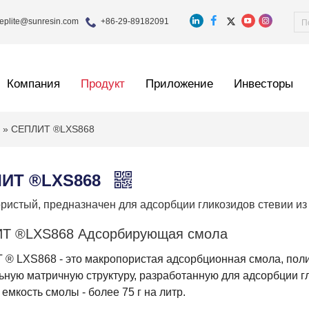
eplite@sunresin.com
+86-29-89182091
Компания
Продукт
Приложение
Инвесторы
а
»
СЕПЛИТ ®LXS868
ИТ ®LXS868
ристый, предназначен для адсорбции гликозидов стевии из 
Т ®LXS868 Адсорбирующая смола
® LXS868 - это макропористая адсорбционная смола, пол
ьную матричную структуру, разработанную для адсорбции гл
емкость смолы - более 75 г на литр.