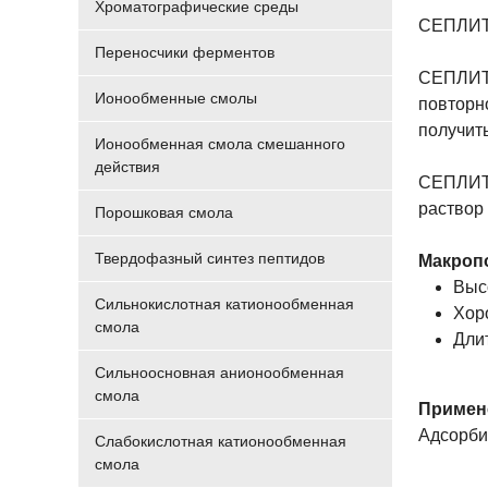
Хроматографические среды
СЕПЛИТ 
Переносчики ферментов
СЕПЛИТ 
Ионообменные смолы
повторн
получит
Ионообменная смола смешанного
действия
СЕПЛИТ 
раствор
Порошковая смола
Твердофазный синтез пептидов
Макроп
Выс
Сильнокислотная катионообменная
Хор
смола
Дли
Сильноосновная анионообменная
смола
Примен
Адсорби
Слабокислотная катионообменная
смола