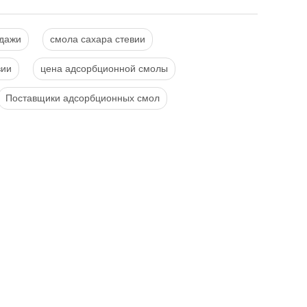
одажи
смола сахара стевии
вии
цена адсорбционной смолы
Поставщики адсорбционных смол