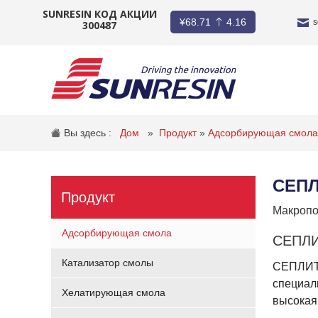
SUNRESIN КОД АКЦИИ
¥
68.71
4.16
s
300487
КОМПАНИЯ
ПРОДУКТ
Вы здесь :
Дом
»
Продукт
»
Адсорбирующая смол
ПРИЛОЖЕНИЕ
СЕПЛ
ИНВЕСТОРЫ
Продукт
Макропо
НОВОСТИ
Адсорбирующая смола
СЕПЛИ
КАРЬЕРА
Катализатор смолы
СЕПЛИТ 
специал
КОНТАКТ
Хелатирующая смола
высокая 