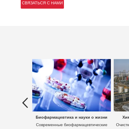
СВЯЗАТЬСЯ С НАМИ
ых вод
Биофармацевтика и науки о жизни
Хи
 это процесс
Современные биофармацевтические
Очистк