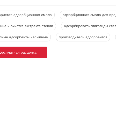
ористая адсорбционная смола
адсорбционная смола для пр
ние и очистка экстракта стевии
адсорбировать гликозиды сте
рные адсорбенты насыпные
производители адсорбентов
есплатная расценка