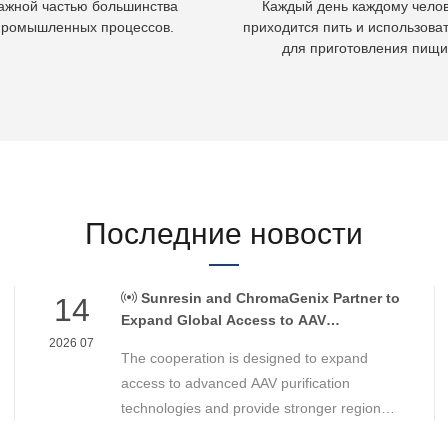
ажной частью большинства
Каждый день каждому чело
промышленных процессов.
приходится пить и использоват
для приготовления пищи
Последние новости
Sunresin and ChromaGenix Partner to
14
Expand Global Access to AAV
Purification Technologies
2026 07
The cooperation is designed to expand
access to advanced AAV purification
technologies and provide stronger regional
support for cell and gene therapy