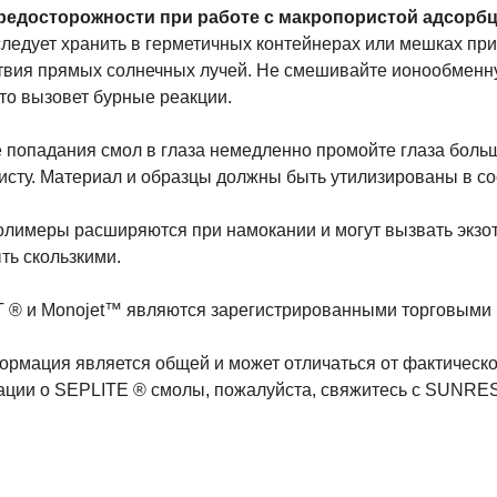
редосторожности при работе с макропористой адсорб
ледует хранить в герметичных контейнерах или мешках при
твия прямых солнечных лучей. Не смешивайте ионообменну
это вызовет бурные реакции.
е попадания смол в глаза немедленно промойте глаза боль
исту. Материал и образцы должны быть утилизированы в со
олимеры расширяются при намокании и могут вызвать экз
ть скользкими.
® и Monojet™ являются зарегистрированными торговыми мар
ормация является общей и может отличаться от фактическ
ции о SEPLITE ® смолы, пожалуйста, свяжитесь с SUNRE