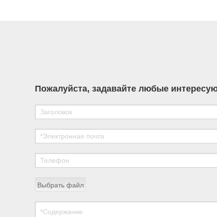
development of high-performance chemical
materials for nuclear power applications.
Пожалуйста, задавайте любые интересую
Выбрать файл