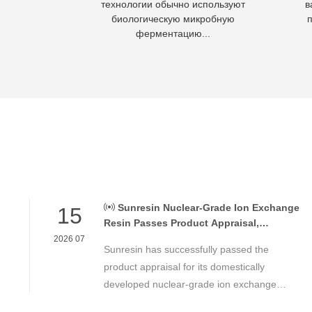
 вод в отходы,
технологии обычно используют
в
асывать.
биологическую микробную
ферментацию...
Sunresin Nuclear-Grade Ion Exchange
15
Resin Passes Product Appraisal,
Supporting Reliable Nuclear Power Water
2026 07
Sunresin has successfully passed the
Chemistry Control
product appraisal for its domestically
developed nuclear-grade ion exchange
resin, marking an important milestone in the