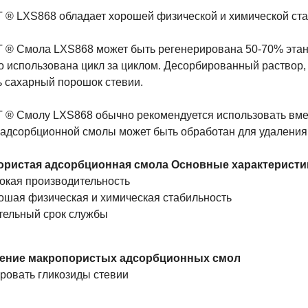
® LXS868 обладает хорошей физической и химической ста
® Смола LXS868 может быть регенерирована 50-70% этано
о использована цикл за циклом. Десорбированный раствор,
ь сахарный порошок стевии.
® Смолу LXS868 обычно рекомендуется использовать вме
 адсорбционной смолы может быть обработан для удаления
ористая адсорбционная смола Основные характеристи
окая производительность
ошая физическая и химическая стабильность
тельный срок службы
ение макропористых адсорбционных смол
ровать гликозиды стевии