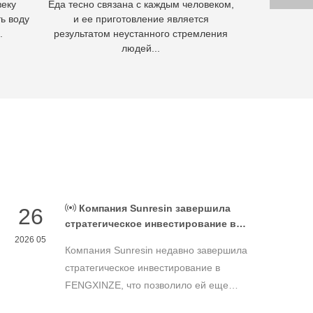
веку
Еда тесно связана с каждым человеком,
Гидромета
ь воду
и ее приготовление является
извлечения м
.
результатом неустанного стремления
осно
людей...
Компания Sunresin завершила
26
стратегическое инвестирование в
FENGXINZE для дальнейшего
2026 05
Компания Sunresin недавно завершила
расширения бизнеса в области
промышленной хроматографии.
стратегическое инвестирование в
FENGXINZE, что позволило ей еще
больше расширить свое присутствие на