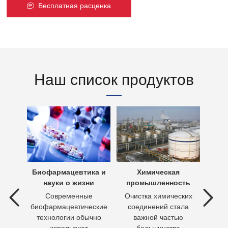
Бесплатная расценка
Наш список продуктов
х вод
Биофармацевтика и
Химическая
Очи
науки о жизни
промышленность
 вод —
Современные
Очистка химических
П
ия
биофармацевтические
соединений стала
необх
ходы,
технологии обычно
важной частью
Кажд