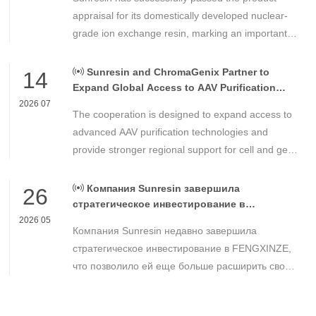
Control
appraisal for its domestically developed nuclear-
grade ion exchange resin, marking an important
milestone in the development of high-performance
chemical materials for nuclear power applications.
Sunresin and ChromaGenix Partner to
14
Expand Global Access to AAV Purification
Technologies
2026 07
The cooperation is designed to expand access to
advanced AAV purification technologies and
provide stronger regional support for cell and gene
therapy developers across Asia, Europe and the
Americas.
Компания Sunresin завершила
26
стратегическое инвестирование в
FENGXINZE для дальнейшего расширения
2026 05
Компания Sunresin недавно завершила
бизнеса в области промышленной
хроматографии.
стратегическое инвестирование в FENGXINZE,
что позволило ей еще больше расширить свое
присутствие на рынке промышленной
хроматографии и укрепить свои позиции в