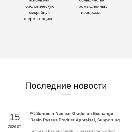
но
используют
большинства
чело
биологическую
промышленных
пит
микробную
процессов.
воду 
ферментацию...
Последние новости
Sunresin Nuclear-Grade Ion Exchange
15
Resin Passes Product Appraisal, Supporting
Reliable Nuclear Power Water Chemistry
2026 07
Sunresin has successfully passed the product