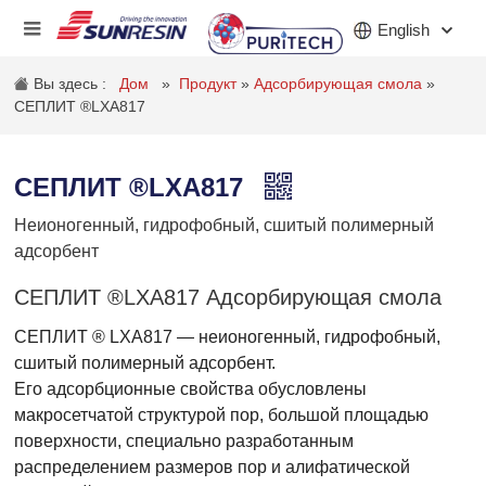
English
Вы здесь :
Дом
»
Продукт
»
Адсорбирующая смола
»
СЕПЛИТ ®LXA817
КОМПАНИЯ
СЕПЛИТ ®LXA817
ПРОДУКТ
Неионогенный, гидрофобный, сшитый полимерный
ПРИЛОЖЕНИЕ
адсорбент
ИНВЕСТОРЫ
СЕПЛИТ ®LXA817 Адсорбирующая смола
СЕПЛИТ ® LXA817 — неионогенный, гидрофобный,
НОВОСТИ
сшитый полимерный адсорбент.
КАРЬЕРА
Его адсорбционные свойства обусловлены
макросетчатой ​​структурой пор, большой площадью
КОНТАКТ
поверхности, специально разработанным
распределением размеров пор и алифатической