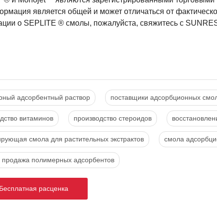
ормация является общей и может отличаться от фактическ
ции о SEPLITE ® смолы, пожалуйста, свяжитесь с SUNRE
рный адсорбентный раствор
поставщики адсорбционных смо
дство витаминов
производство стероидов
восстановлен
рующая смола для растительных экстрактов
смола адсорбц
я продажа полимерных адсорбентов
есплатная расценка