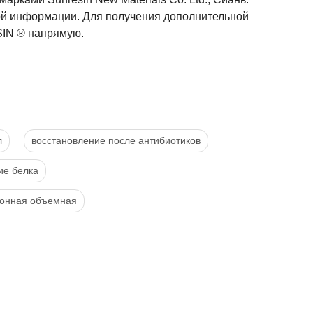
ой информации. Для получения дополнительной
SIN ® напрямую.
л
восстановление после антибиотиков
ие белка
ионная объемная