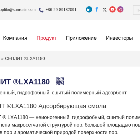
eplite@sunresin.com
+86-29-89182091
Компания
Продукт
Приложение
Инвесторы
а
»
СЕПЛИТ ®LXA1180
ИТ ®LXA1180
енный, гидрофобный, сшитый полимерный адсорбент
Т ®LXA1180 Адсорбирующая смола
® LXA1180 — неионогенный, гидрофобный, сшитый поли
лена ​​макросетчатой ​​структурой пор, большой площадью 
в пор и ароматической природой поверхности пор.