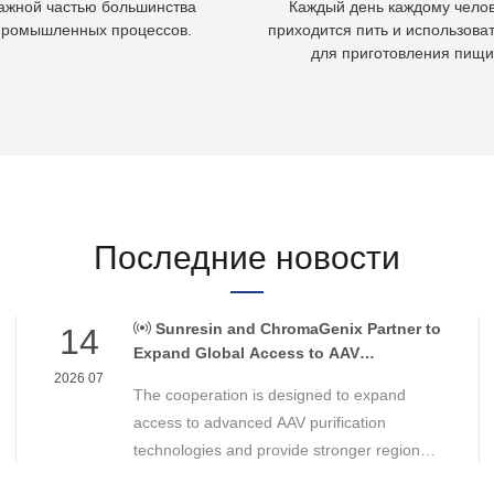
ажной частью большинства
Каждый день каждому чело
промышленных процессов.
приходится пить и использоват
для приготовления пищи
Последние новости
Sunresin and ChromaGenix Partner to
14
Expand Global Access to AAV
Purification Technologies
2026 07
The cooperation is designed to expand
access to advanced AAV purification
technologies and provide stronger regional
support for cell and gene therapy