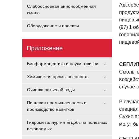
Адсорбе
Слабоосновная анионообменная
продукт
смола
пищевы
Оборудование и проекты
(97) 1 
говорил
пищевой
Приложение
Биофармацевтика и науки о жизни
СЕПЛИТ
Смолы с
Химическая промышленность
воздейс
случае 
Очистка питьевой воды
В случа
Пищевая промышленность и
специал
производство напитков
Сухие п
Гидрометаллургия ＆Добыча полезных
могут бы
ископаемых
СЕПЛИТ 