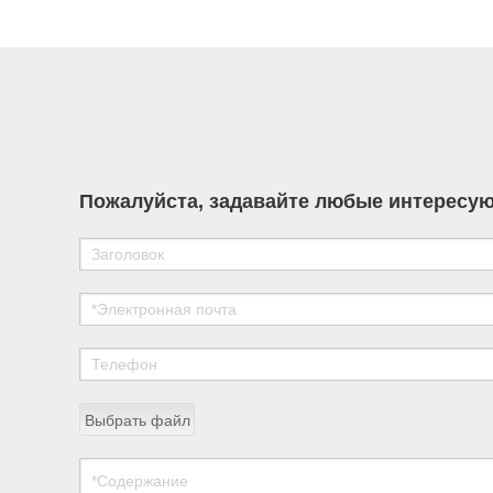
development of high-performance chemical
materials for nuclear power applications.
Пожалуйста, задавайте любые интересую
Выбрать файл