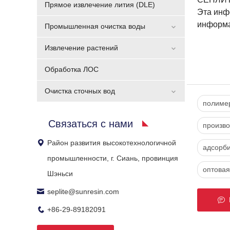
Прямое извлечение лития (DLE)
Эта инф
информа
Промышленная очистка воды
Извлечение растений
Обработка ЛОС
Очистка сточных вод
полиме
Связаться с нами
произво
Район развития высокотехнологичной
адсорби
промышленности, г. Сиань, провинция
оптова
Шэньси
seplite@sunresin.com
Б
+86-29-89182091