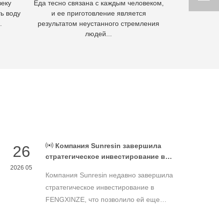
веку
Еда тесно связана с каждым человеком,
Гидромета
ь воду
и ее приготовление является
извлечения м
.
результатом неустанного стремления
осно
людей...
Компания Sunresin завершила
26
стратегическое инвестирование в
FENGXINZE для дальнейшего
2026 05
Компания Sunresin недавно завершила
расширения бизнеса в области
промышленной хроматографии.
стратегическое инвестирование в
FENGXINZE, что позволило ей еще
больше расширить свое присутствие на