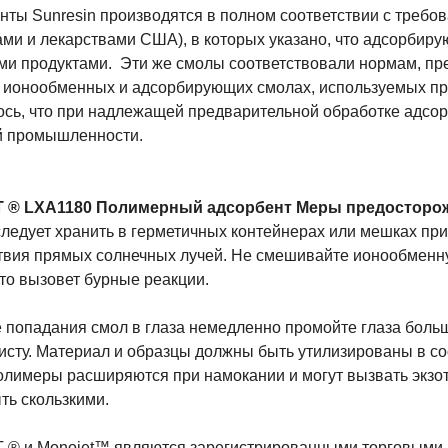
нты Sunresin производятся в полном соответствии с требо
ами и лекарствами США), в которых указано, что адсорбиру
ми продуктами.
Эти же смолы соответствовали нормам, п
об ионообменных и адсорбирующих смолах, используемых пр
ось, что при надлежащей предварительной обработке адсо
 промышленности.
 ® LXA1180 Полимерный адсорбент Меры предосторо
ледует хранить в герметичных контейнерах или мешках при
твия прямых солнечных лучей. Не смешивайте ионообменну
это вызовет бурные реакции.
е попадания смол в глаза немедленно промойте глаза боль
исту. Материал и образцы должны быть утилизированы в со
олимеры расширяются при намокании и могут вызвать экз
ть скользкими.
® и Monojet™ являются зарегистрированными торговыми мар