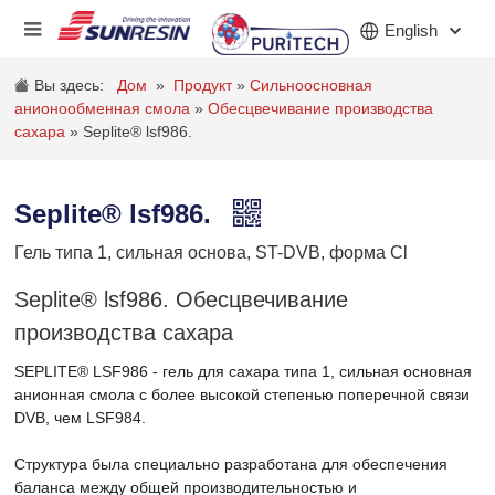
English
Вы здесь:
Дом
»
Продукт
»
Сильноосновная
анионообменная смола
»
Обесцвечивание производства
сахара
»
Seplite® lsf986.
КОМПАНИЯ
ПРОДУКТ
Seplite® lsf986.
ПРОМЫШЛЕННОСТЬ
Гель типа 1, сильная основа, ST-DVB, форма Cl
АКЦИИ
Seplite® lsf986. Обесцвечивание
производства сахара
НОВОСТИ
SEPLITE
®
LSF986 - гель для сахара типа 1, сильная основная
КАРЬЕРА
анионная смола с более высокой степенью поперечной связи
DVB, чем LSF984.
КОНТАКТ
Структура была специально разработана для обеспечения
баланса между общей производительностью и