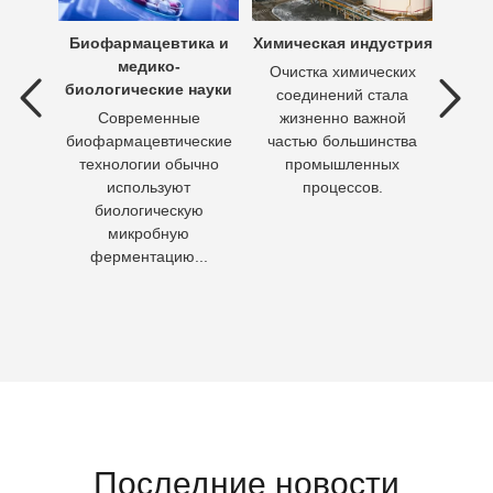
х вод
Биофармацевтика и
Химическая индустрия
Очи
медико-
вод –
Очистка химических
биологические науки
соединений стала
П
ия
Современные
жизненно важной
необх
очные
биофармацевтические
частью большинства
Кажд
можно
технологии обычно
промышленных
чело
используют
процессов.
пит
биологическую
воду 
микробную
ферментацию...
Последние новости