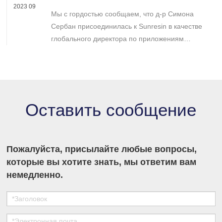
директора по глобальным приложениям
2023 09
Мы с гордостью сообщаем, что д-р Симона
отдела медико-биологических наук
Сербан присоединилась к Sunresin в качестве
глобального директора по приложениям
подразделения медико-биологических наук.
Симона обладает более чем десятилетним
опытом применения смол в науках о жизни.
Оставить сообщение
Пожалуйста, присылайте любые вопросы,
которые вы хотите знать, мы ответим вам
немедленно.