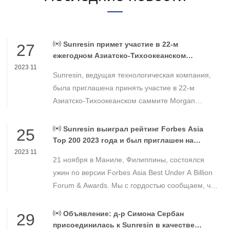
Sunresin примет участие в 22-м
27
ежегодном Азиатско-Тихоокеанском
саммите Morgan Stanley
2023 11
Sunresin, ведущая технологическая компания,
была приглашена принять участие в 22-м
Азиатско-Тихоокеанском саммите Morgan
Stanley, который пройдет в Сингапуре с 15 по
16 ноября. Этот саммит является ключевой
Sunresin выиграл рейтинг Forbes Asia
25
конференцией для институциональных
Top 200 2023 года и был приглашен на
церемонию награждения.
инвесторов в Азиатско-Тихоокеанском регионе.
2023 11
21 ноября в Маниле, Филиппины, состоялся
ужин по версии Forbes Asia Best Under A Billion
Forum & Awards. Мы с гордостью сообщаем, что
доктор Гао Юэцзин, председатель Sunresin,
была приглашена на церемонию награждения и
Объявление: д-р Симона Сербан
29
получила эту награду во второй раз с 2020 года.
присоединилась к Sunresin в качестве