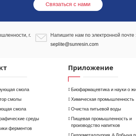
Связаться с нами
шленности, г.
Напишите нам по электронной почте 
seplite@sunresin.com
кт
Приложение
рующая смола
Биофармацевтика и науки о ж
тор смолы
Химическая промышленность
ующая смола
Очистка питьевой воды
рафические среды
Пищевая промышленность и
производство напитков
ики ферментов
Гидрометаллургия ＆Добыча 