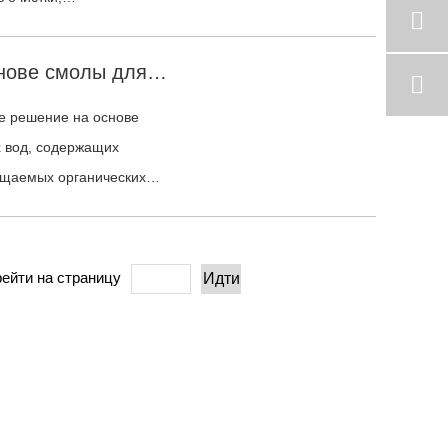
в и поддерживать более
Адсорбционный раствор на основе смолы для очистки органических сточных вод, содержащих дихлорпропанол.
е решение на основе
х вод, содержащих
ищаемых органических
ейти на страницу
Идти