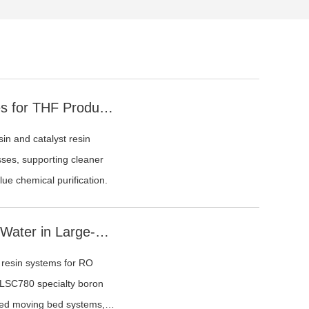
Ion Exchange Resin Technologies for THF Production and PTMEG Purification
n and catalyst resin
sses, supporting cleaner
ue chemical purification.
Boron Removal from RO Reject Water in Large-Scale Seawater Desalination Plants
 resin systems for RO
 LSC780 specialty boron
ated moving bed systems,