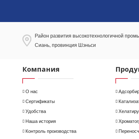
Район развития высокотехнологичной промы
Сиань, провинция Шэньси
Компания
Проду
О нас
Адсорби
Сертификаты
Катализа
Удобства
Хелатир
Наша история
Хроматог
Контроль производства
Переносч