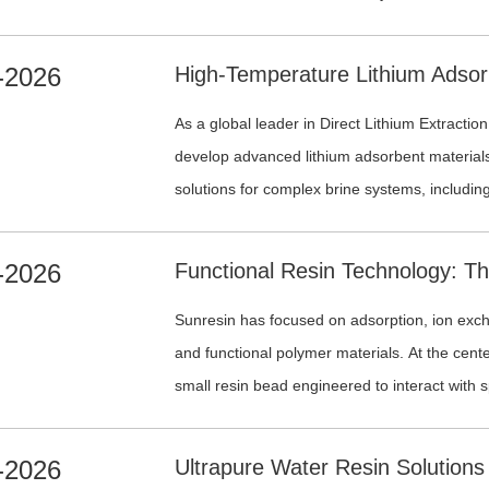
and other engineered resin process solutions
-2026
As a global leader in Direct Lithium Extractio
develop advanced lithium adsorbent material
solutions for complex brine systems, includi
geothermal brines.
-2026
Sunresin has focused on adsorption, ion ex
and functional polymer materials. At the cente
small resin bead engineered to interact with 
carefully designed functional groups, pore stru
properties, and polymer matrices.
-2026