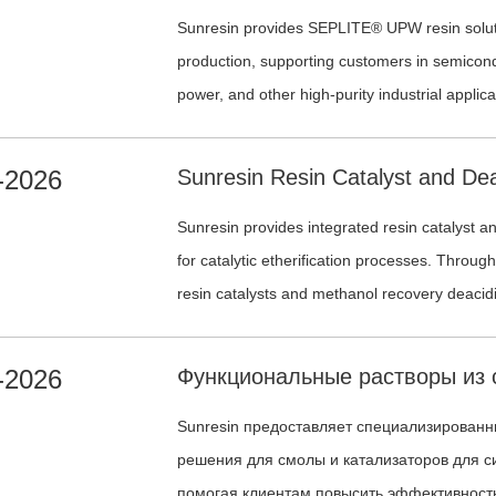
Sunresin provides SEPLITE® UPW resin soluti
production, supporting customers in semicondu
power, and other high-purity industrial applica
-2026
Sunresin provides integrated resin catalyst an
for catalytic etherification processes. Through
resin catalysts and methanol recovery deacidi
-2026
Sunresin предоставляет специализирован
решения для смолы и катализаторов для с
помогая клиентам повысить эффективность