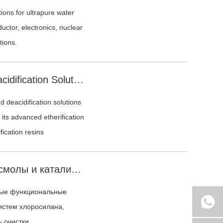
ons for ultrapure water
ctor, electronics, nuclear
tions.
Sunresin Resin Catalyst and Deacidification Solutions for MTBE and TAME Etherification
d deacidification solutions
 its advanced etherification
fication resins
Функциональные растворы из смолы и катализаторов для очистки хлоросилана в производстве поликремния
ные функциональные
истем хлоросилана,
 очистки,