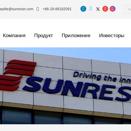
eplite@sunresin.com
+86-29-89182091
Компания
Продукт
Приложение
Инвесторы