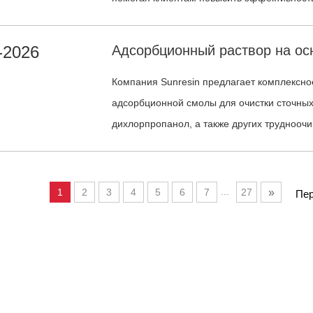
оптимизировать использование материало
надёжное производство поликремния.
-2026
Компания Sunresin предлагает комплексно
адсорбционной смолы для очистки сточны
дихлорпропанол, а также других труднооч
сточных вод.
...
1
2
3
4
5
6
7
27
»
Пер