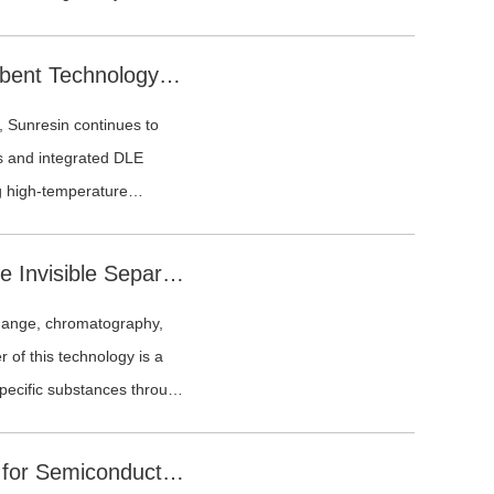
.
High-Temperature Lithium Adsorbent Technology for Geothermal Brine Direct Lithium Extraction
n, Sunresin continues to
s and integrated DLE
ng high-temperature
Functional Resin Technology: The Invisible Separation Platform Behind Advanced Manufacturing
change, chromatography,
r of this technology is a
specific substances through
ctures, particle
Ultrapure Water Resin Solutions for Semiconductor and Nuclear Power Applications