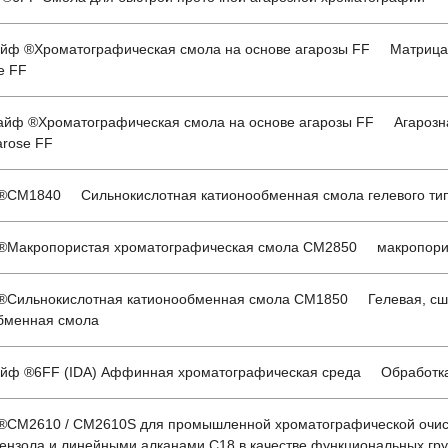
йф ®Хроматографическая смола на основе агарозы FF Матрица аг
e FF
йф ®Хроматографическая смола на основе агарозы FF Агарозная
rose FF
CM1840 Сильнокислотная катионообменная смола гелевого ти
Макропористая хроматографическая смола CM2850 макропорист
Сильнокислотная катионообменная смола CM1850 Гелевая, сши
бменная смола
йф ®6FF (IDA) Аффинная хроматографическая среда Обработка о
CM2610 / CM2610S для промышленной хроматографической очи
ензола и линейными алканами С18 в качестве функциональных гр