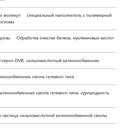
ких молекул специальный наполнитель с полимерной
 основы
арозы Обработка очистки белков, нуклеиновых кислот
тирол-DVB, сильнокислотный катионообменник
онообменная смола гелевого типа
ионообменная смола гелевого типа, однородность
частица сильнокислотной катионообменной смолы