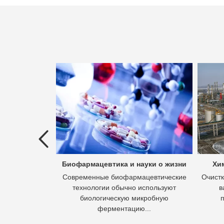
ых вод
Биофармацевтика и науки о жизни
Хи
 это процесс
Современные биофармацевтические
Очистк
 вод в отходы,
технологии обычно используют
в
асывать.
биологическую микробную
ферментацию...