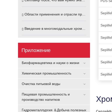
Сеплайф ®Всё, что вам нужно знать об ионообменной хроматографии.
PDS Se
Seplif
Области применения и отрасли промышленности многомодальных хроматографических носителей Sunresin
Seplif
Введение в многомодальные хроматографические носители на основе структуры «ядро-оболочка» от Sunresin
Seplif
Приложение
Seplif
Seplif
Биофармацевтика и науки о жизни
Химическая промышленность
Seplif
Очистка питьевой воды
Пищевая промышленность и
Хро
производство напитков
Гидрометаллургия ＆Добыча полезных
Сеплайф 