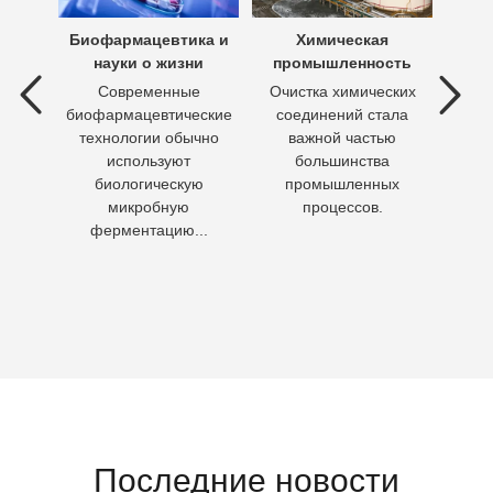
х вод
Биофармацевтика и
Химическая
Очи
науки о жизни
промышленность
 вод —
Современные
Очистка химических
П
ия
биофармацевтические
соединений стала
необх
ходы,
технологии обычно
важной частью
Кажд
но
используют
большинства
чело
биологическую
промышленных
пит
микробную
процессов.
воду 
ферментацию...
Последние новости