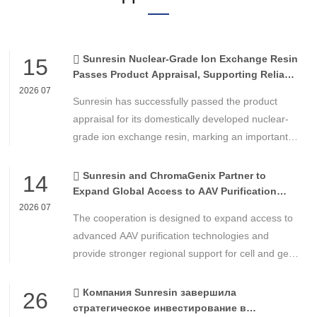
Sunresin Nuclear-Grade Ion Exchange Resin
15
Passes Product Appraisal, Supporting Reliable
Nuclear Power Water Chemistry Control
2026 07
Sunresin has successfully passed the product
appraisal for its domestically developed nuclear-
grade ion exchange resin, marking an important
milestone in the development of high-performance
chemical materials for nuclear power applications.
Sunresin and ChromaGenix Partner to
14
Expand Global Access to AAV Purification
Technologies
2026 07
The cooperation is designed to expand access to
advanced AAV purification technologies and
provide stronger regional support for cell and gene
therapy developers across Asia, Europe and the
Americas.
Компания Sunresin завершила
26
стратегическое инвестирование в