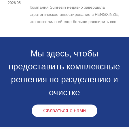
FENGXINZE для дальнейшего расширения
2026 05
Компания Sunresin недавно завершила
бизнеса в области промышленной
хроматографии.
стратегическое инвестирование в FENGXINZE,
что позволило ей еще больше расширить свое
присутствие на рынке промышленной
хроматографии и укрепить свои позиции в
секторе разделения и очистки в медико-
биологических науках.
Мы здесь, чтобы
предоставить комплексные
решения по разделению и
очистке
Связаться с нами