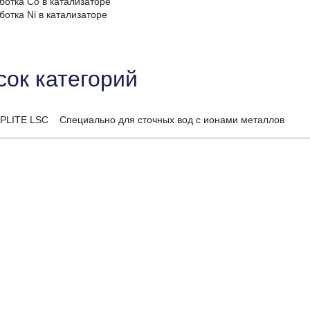
отка Co в катализаторе
отка Ni в катализаторе
сок категорий
PLITE LSC Специально для сточных вод с ионами металлов