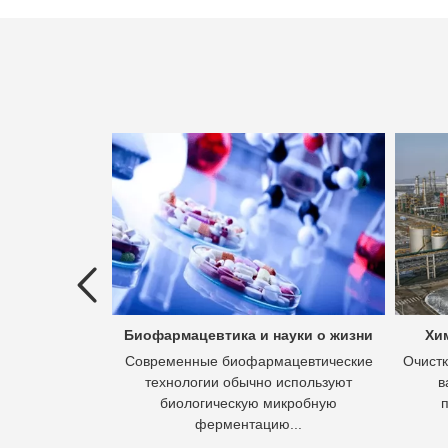
ых вод
Биофармацевтика и науки о жизни
Хи
 это процесс
Современные биофармацевтические
Очистк
 вод в отходы,
технологии обычно используют
в
асывать.
биологическую микробную
ферментацию...