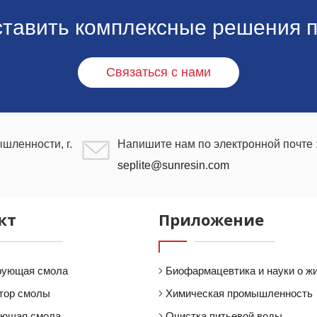
ставить комплексные решения п
Связаться с нами
шленности, г.
Напишите нам по электронной почте 
seplite@sunresin.com
кт
Приложение
рующая смола
Биофармацевтика и науки о ж
тор смолы
Химическая промышленность
ующая смола
Очистка питьевой воды