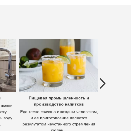
Previous
ы
Пищевая промышленность и
Гидроме
производство напитков
полез
 жизни.
веку
Еда тесно связана с каждым человеком,
Гидромета
ь воду
и ее приготовление является
извлечения м
.
результатом неустанного стремления
осно
людей...