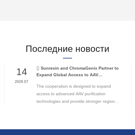
Последние новости
Sunresin and ChromaGenix Partner to
14
Expand Global Access to AAV
Purification Technologies
2026 07
The cooperation is designed to expand
access to advanced AAV purification
technologies and provide stronger regional
support for cell and gene therapy
developers across Asia, Europe and the
Americas.