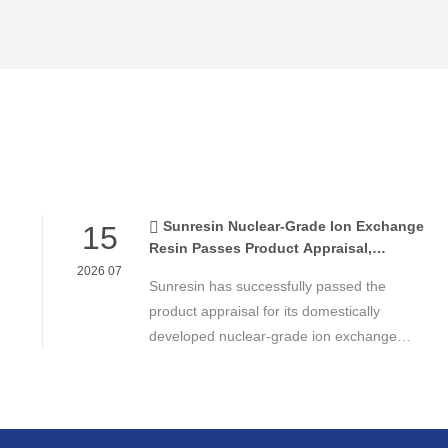
Sunresin Nuclear-Grade Ion Exchange
15
Resin Passes Product Appraisal,
Supporting Reliable Nuclear Power Water
2026 07
Sunresin has successfully passed the
Chemistry Control
product appraisal for its domestically
developed nuclear-grade ion exchange
resin, marking an important milestone in the
development of high-performance chemical
materials for nuclear power applications.