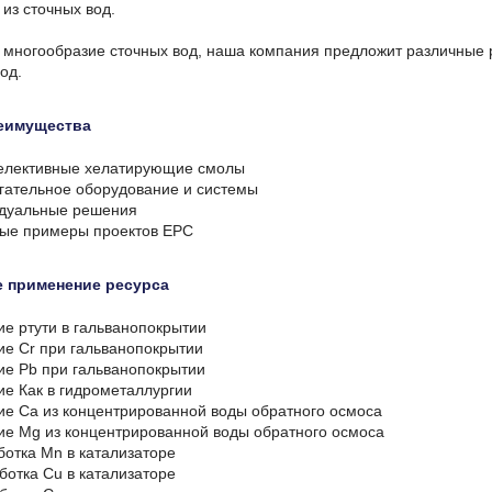
из сточных вод.
 многообразие сточных вод, наша компания предложит различные 
од.
еимущества
елективные хелатирующие смолы
гательное оборудование и системы
дуальные решения
ые примеры проектов EPC
е применение ресурса
е ртути в гальванопокрытии
ие Cr при гальванопокрытии
ие Pb при гальванопокрытии
ие Как в гидрометаллургии
ие Ca из концентрированной воды обратного осмоса
ие Mg из концентрированной воды обратного осмоса
отка Mn в катализаторе
отка Cu в катализаторе