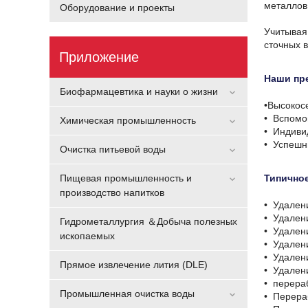
металлов 
Оборудование и проекты
Учитывая
сточных в
Приложение
Наши пр
Биофармацевтика и науки о жизни
•Высокос
•
Вспомо
Химическая промышленность
•
Индиви
•
Успешн
Очистка питьевой воды
Пищевая промышленность и
Типично
производство напитков
•
Удалени
•
Удален
Гидрометаллургия ＆Добыча полезных
•
Удален
ископаемых
•
Удален
•
Удален
Прямое извлечение лития (DLE)
•
Удален
•
перераб
Промышленная очистка воды
•
Перераб