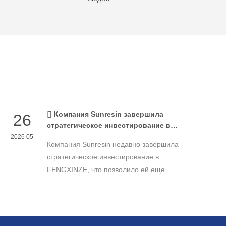
Компания Sunresin завершила
26
стратегическое инвестирование в
FENGXINZE для дальнейшего
2026 05
Компания Sunresin недавно завершила
расширения бизнеса в области
промышленной хроматографии.
стратегическое инвестирование в
FENGXINZE, что позволило ей еще
больше расширить свое присутствие на
рынке промышленной хроматографии и
укрепить свои позиции в секторе
разделения и очистки в медико-