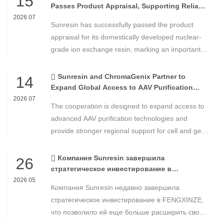
15
Passes Product Appraisal, Supporting Reliable
Nuclear Power Water Chemistry Control
2026 07
Sunresin has successfully passed the product
appraisal for its domestically developed nuclear-
grade ion exchange resin, marking an important
milestone in the development of high-performance
chemical materials for nuclear power applications.
Sunresin and ChromaGenix Partner to
14
Expand Global Access to AAV Purification
Technologies
2026 07
The cooperation is designed to expand access to
advanced AAV purification technologies and
provide stronger regional support for cell and gene
therapy developers across Asia, Europe and the
Americas.
Компания Sunresin завершила
26
стратегическое инвестирование в
FENGXINZE для дальнейшего расширения
2026 05
Компания Sunresin недавно завершила
бизнеса в области промышленной
хроматографии.
стратегическое инвестирование в FENGXINZE,
что позволило ей еще больше расширить свое