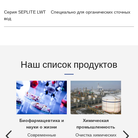
Серия SEPLITE LWT Специально для органических сточных
вод
Наш список продуктов
х вод
Биофармацевтика и
Химическая
Очи
науки о жизни
промышленность
 вод —
Современные
Очистка химических
П