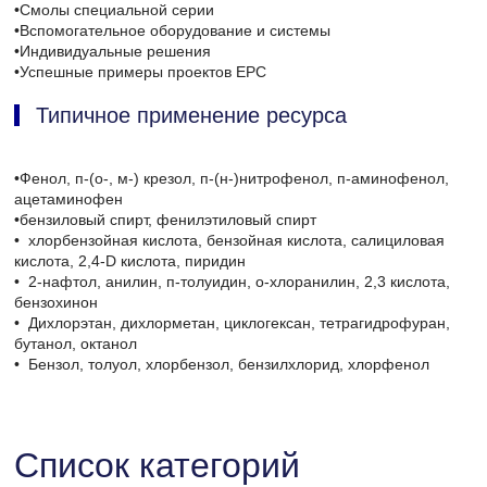
•Смолы специальной серии
•Вспомогательное оборудование и системы
•Индивидуальные решения
•Успешные примеры проектов EPC
Типичное применение ресурса
•Фенол, п-(о-, м-) крезол, п-(н-)нитрофенол, п-аминофенол,
ацетаминофен
•бензиловый спирт, фенилэтиловый спирт
•
хлорбензойная кислота, бензойная кислота, салициловая
кислота, 2,4-D кислота, пиридин
•
2-нафтол, анилин, п-толуидин, о-хлоранилин, 2,3 кислота,
бензохинон
•
Дихлорэтан, дихлорметан, циклогексан, тетрагидрофуран,
бутанол, октанол
•
Бензол, толуол, хлорбензол, бензилхлорид, хлорфенол
Список категорий