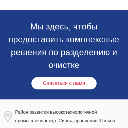
присутствие на рынке промышленной
хроматографии и укрепить свои позиции в
секторе разделения и очистки в медико-
биологических науках.
Мы здесь, чтобы
предоставить комплексные
решения по разделению и
очистке
Связаться с нами
Район развития высокотехнологичной
промышленности, г. Сиань, провинция Шэньси