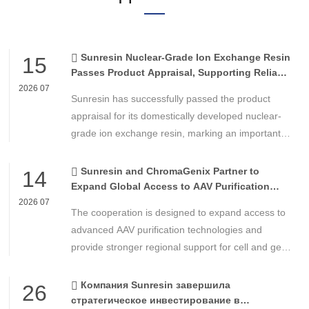
Sunresin Nuclear-Grade Ion Exchange Resin
15
Passes Product Appraisal, Supporting Reliable
Nuclear Power Water Chemistry Control
2026 07
Sunresin has successfully passed the product
appraisal for its domestically developed nuclear-
grade ion exchange resin, marking an important
milestone in the development of high-performance
chemical materials for nuclear power applications.
Sunresin and ChromaGenix Partner to
14
Expand Global Access to AAV Purification
Technologies
2026 07
The cooperation is designed to expand access to
advanced AAV purification technologies and
provide stronger regional support for cell and gene
therapy developers across Asia, Europe and the
Americas.
Компания Sunresin завершила
26
стратегическое инвестирование в