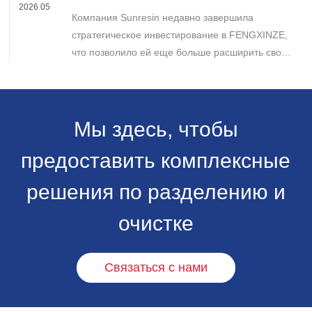
FENGXINZE для дальнейшего расширения
2026 05
Компания Sunresin недавно завершила
бизнеса в области промышленной
хроматографии.
стратегическое инвестирование в FENGXINZE,
что позволило ей еще больше расширить свое
присутствие на рынке промышленной
хроматографии и укрепить свои позиции в
секторе разделения и очистки в медико-
биологических науках.
Мы здесь, чтобы
предоставить комплексные
решения по разделению и
очистке
Связаться с нами