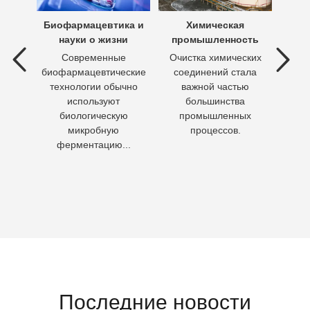
х вод
Биофармацевтика и
Химическая
Очи
науки о жизни
промышленность
 вод —
Современные
Очистка химических
П
ия
биофармацевтические
соединений стала
необх
ходы,
технологии обычно
важной частью
Кажд
но
используют
большинства
чело
биологическую
промышленных
пит
микробную
процессов.
воду 
ферментацию...
Последние новости