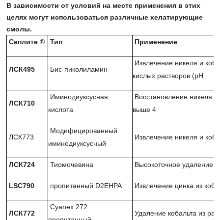
В зависимости от условий на месте применения в этих
целях могут использоваться различные хелатирующие
смолы.
Сеплите
®
Тип
Применение
Извлечение никеля и коб
ЛСК495
Бис-пиколиламин
кислых растворов (pH
Иминодиуксусная
Восстановление никеля и 
ЛСК710
кислота
выше 4
Модифицированный
ЛСК773
Извлечение никеля и коба
иминодиуксусный
ЛСК724
Тиомочевина
Высокоточное удаление р
LSC790
пропитанный D2EHPA
Извлечение цинка из коб
Cyanex 272
ЛСК772
Удаление кобальта из рас
пропитанный