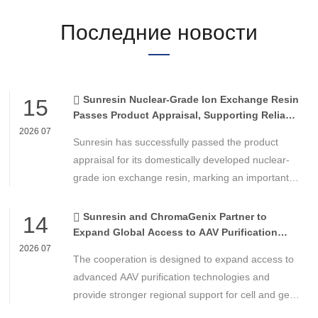
Последние новости
Sunresin Nuclear-Grade Ion Exchange Resin
15
Passes Product Appraisal, Supporting Reliable
Nuclear Power Water Chemistry Control
2026 07
Sunresin has successfully passed the product
appraisal for its domestically developed nuclear-
grade ion exchange resin, marking an important
milestone in the development of high-performance
chemical materials for nuclear power applications.
Sunresin and ChromaGenix Partner to
14
Expand Global Access to AAV Purification
Technologies
2026 07
The cooperation is designed to expand access to
advanced AAV purification technologies and
provide stronger regional support for cell and gene
therapy developers across Asia, Europe and the