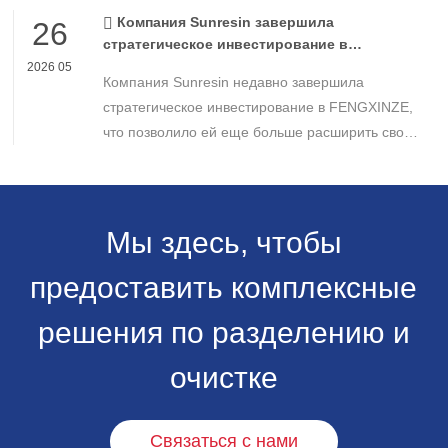
Americas.
Компания Sunresin завершила
26
стратегическое инвестирование в
FENGXINZE для дальнейшего расширения
2026 05
Компания Sunresin недавно завершила
бизнеса в области промышленной
хроматографии.
стратегическое инвестирование в FENGXINZE,
что позволило ей еще больше расширить свое
присутствие на рынке промышленной
хроматографии и укрепить свои позиции в
секторе разделения и очистки в медико-
биологических науках.
Мы здесь, чтобы
предоставить комплексные
решения по разделению и
очистке
Связаться с нами