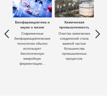
х вод
Биофармацевтика и
Химическая
Очи
науки о жизни
промышленность
 вод —
Современные
Очистка химических
П
ия
биофармацевтические
соединений стала
необх
ходы,
технологии обычно
важной частью
Кажд
но
используют
большинства
чело
биологическую
промышленных
пит
микробную
процессов.
воду 
ферментацию...