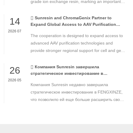
grade ion exchange resin, marking an important
milestone in the development of high-performance
chemical materials for nuclear power applications.
Sunresin and ChromaGenix Partner to
14
Expand Global Access to AAV Purification
Technologies
2026 07
The cooperation is designed to expand access to
advanced AAV purification technologies and
provide stronger regional support for cell and gene
therapy developers across Asia, Europe and the
Americas.
Компания Sunresin завершила
26
стратегическое инвестирование в
FENGXINZE для дальнейшего расширения
2026 05
Компания Sunresin недавно завершила
бизнеса в области промышленной
хроматографии.
стратегическое инвестирование в FENGXINZE,
что позволило ей еще больше расширить свое
присутствие на рынке промышленной
хроматографии и укрепить свои позиции в
секторе разделения и очистки в медико-
биологических науках.