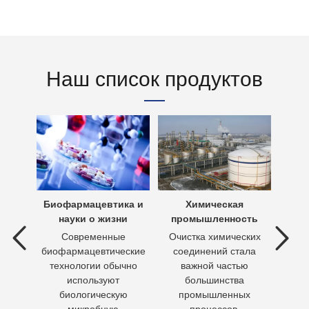
Наш список продуктов
х вод
Биофармацевтика и
Химическая
Очи
науки о жизни
промышленность
 вод —
Современные
Очистка химических
П
ия
биофармацевтические
соединений стала
необх
ходы,
технологии обычно
важной частью
Кажд
но
используют
большинства
чело
биологическую
промышленных
пит