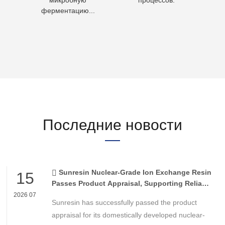
микробную
процессов.
воду 
ферментацию...
Последние новости
Sunresin Nuclear-Grade Ion Exchange Resin
15
Passes Product Appraisal, Supporting Reliable
Nuclear Power Water Chemistry Control
2026 07
Sunresin has successfully passed the product
appraisal for its domestically developed nuclear-