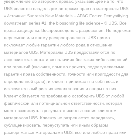
уведомление об авторских правах, указывающее на то, что
UBS является владельцем авторских прав на материалы UBS:
«Источник: Sunresin New Materials – APAC Focus: Demystifying
downstream series #1: the blossoming life science» © UBS. Все
права защищены. Воспроизведено с разрешения. Не подлежит
пересылке или иному распространению. UBS прямо
исключает любые гарантии любого рода в отношении
материалов UBS. Материалы UBS предоставляются по
лицензии «как есть» и «в наличии» без каких-либо заверений
или гарантий (включая, помимо прочего, подразумеваемые
гарантии права собственности, точности или пригодности для
определенной цели), и клиент принимает на себя весь и
исключительный риск их использования и опоры на них.
Клиент обязуется по требованию освободить UBS от любой
фактической или потенциальной ответственности, которая
может возникнуть в результате использования клиентом
материалов UBS. Клиенту не разрешается передавать,
сублицензировать, переуступать или иным образом
распоряжаться материалами UBS. все или любые права или