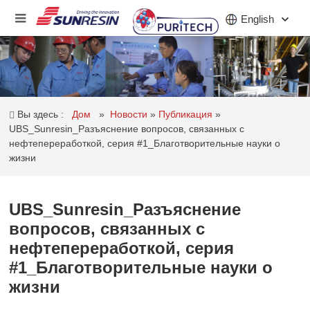
English
КОМПАНИЯ
Вы здесь :
Дом
»
Новости
»
Публикация
»
ПРОДУКТ
UBS_Sunresin_Разъяснение вопросов, связанных с
нефтепереработкой, серия #1_Благотворительные науки о
ПРИЛОЖЕНИЕ
жизни
ИНВЕСТОРЫ
UBS_Sunresin_Разъяснение
НОВОСТИ
вопросов, связанных с
нефтепереработкой, серия
КАРЬЕРА
#1_Благотворительные науки о
КОНТАКТ
жизни