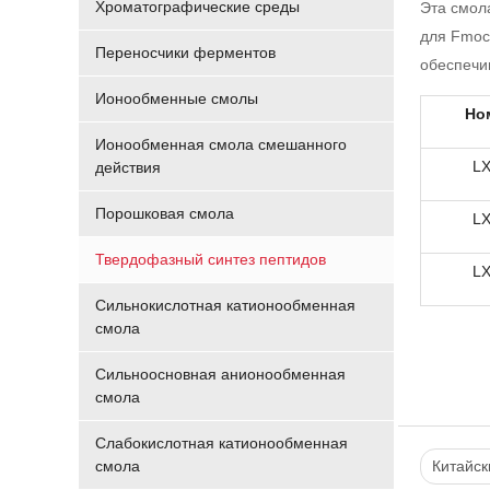
Хроматографические среды
Эта смол
для Fmoc
Переносчики ферментов
обеспечи
Ионообменные смолы
Но
Ионообменная смола смешанного
LX
действия
Порошковая смола
LX
Твердофазный синтез пептидов
LX
Сильнокислотная катионообменная
смола
Сильноосновная анионообменная
смола
Слабокислотная катионообменная
смола
Китайск