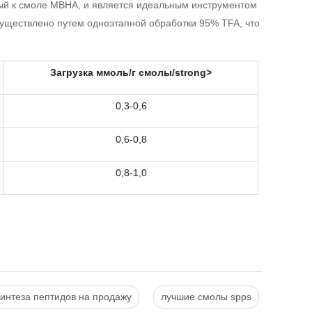
ый к смоле MBHA, и является идеальным инструментом
уществлено путем одноэтапной обработки 95% TFA, что
Загрузка ммоль/г смолы/strong>
0,3-0,6
0,6-0,8
0,8-1,0
интеза пептидов на продажу
лучшие смолы spps