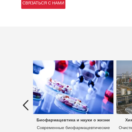
СВЯЗАТЬСЯ С НАМИ
ых вод
Биофармацевтика и науки о жизни
Хи
 это процесс
Современные биофармацевтические
Очистк