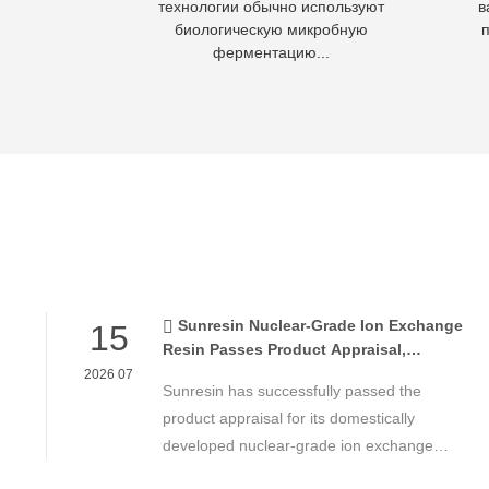
 вод в отходы,
технологии обычно используют
в
асывать.
биологическую микробную
ферментацию...
Sunresin Nuclear-Grade Ion Exchange
15
Resin Passes Product Appraisal,
Supporting Reliable Nuclear Power Water
2026 07
Sunresin has successfully passed the
Chemistry Control
product appraisal for its domestically
developed nuclear-grade ion exchange
resin, marking an important milestone in the