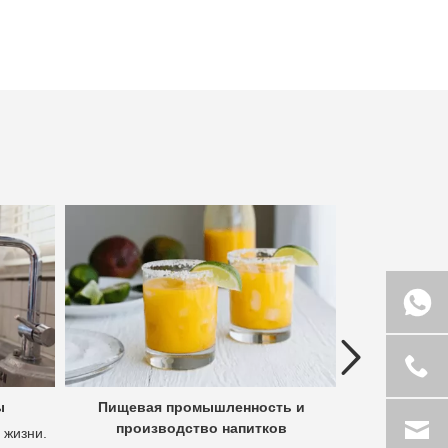
Previous
ы
Пищевая промышленность и
Гидроме
производство напитков
полез
 жизни.