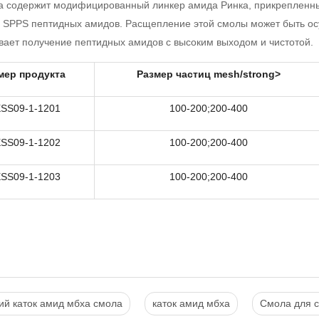
а содержит модифицированный линкер амида Ринка, прикрепленн
 SPPS пептидных амидов. Расщепление этой смолы может быть ос
вает получение пептидных амидов с высоким выходом и чистотой.
мер продукта
Размер частиц mesh/strong>
SS09-1-1201
100-200;200-400
SS09-1-1202
100-200;200-400
SS09-1-1203
100-200;200-400
ий каток амид мбха смола
каток амид мбха
Смола для с