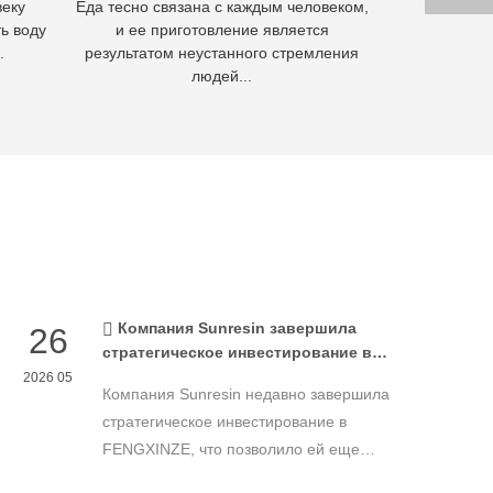
веку
Еда тесно связана с каждым человеком,
Гидромета
ь воду
и ее приготовление является
извлечения м
.
результатом неустанного стремления
осно
людей...
Компания Sunresin завершила
26
стратегическое инвестирование в
FENGXINZE для дальнейшего
2026 05
Компания Sunresin недавно завершила
расширения бизнеса в области
промышленной хроматографии.
стратегическое инвестирование в
FENGXINZE, что позволило ей еще
больше расширить свое присутствие на