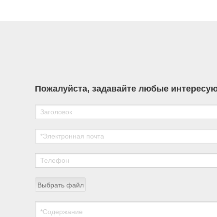
development of high-performance chemical
materials for nuclear power applications.
Пожалуйста, задавайте любые интересую
Выбрать файл