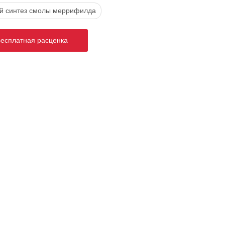
й синтез смолы меррифилда
сплатная расценка