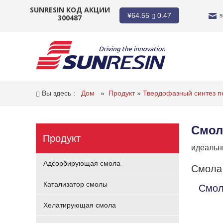
SUNRESIN КОД АКЦИИ
¥
64.55
0.47
s
300487
КОМПАНИЯ
ПРОДУКТ
Вы здесь :
Дом
»
Продукт
»
Твердофазный синтез 
ПРИЛОЖЕНИЕ
Смол
ИНВЕСТОРЫ
Продукт
идеальн
НОВОСТИ
Адсорбирующая смола
Смола
КАРЬЕРА
Катализатор смолы
Смол
КОНТАКТ
Хелатирующая смола