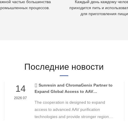
ажной частью большинства
Каждый день каждому чело
промышленных процессов.
приходится пить и использоват
для приготовления пищи
Последние новости
Sunresin and ChromaGenix Partner to
14
Expand Global Access to AAV
Purification Technologies
2026 07
The cooperation is designed to expand
access to advanced AAV purification
technologies and provide stronger regional
support for cell and gene therapy