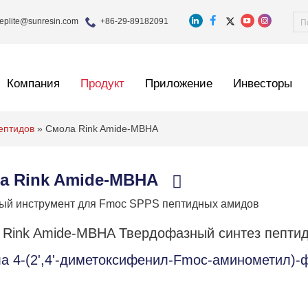
eplite@sunresin.com
+86-29-89182091
Компания
Продукт
Приложение
Инвесторы
пептидов
»
Смола Rink Amide-MBHA
а Rink Amide-MBHA
ый инструмент для Fmoc SPPS пептидных амидов
 Rink Amide-MBHA Твердофазный синтез пепти
а 4-(2',4'-диметоксифенил-Fmoc-аминометил)