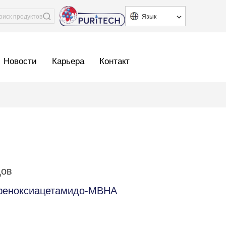
Язык
Новости
Карьера
Контакт
дов
-феноксиацетамидо-MBHA