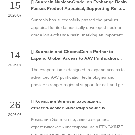
Sunresin Nuclear-Grade Ion Exchange Resin
15
Passes Product Appraisal, Supporting Reliable
Nuclear Power Water Chemistry Control
2026 07
Sunresin has successfully passed the product
appraisal for its domestically developed nuclear-
grade ion exchange resin, marking an important
milestone in the development of high-performance
chemical materials for nuclear power applications.
Sunresin and ChromaGenix Partner to
14
Expand Global Access to AAV Purification
Technologies
2026 07
The cooperation is designed to expand access to
advanced AAV purification technologies and
provide stronger regional support for cell and gene
therapy developers across Asia, Europe and the
Americas.
Компания Sunresin завершила
26
стратегическое инвестирование в
FENGXINZE для дальнейшего расширения
2026 05
Компания Sunresin недавно завершила
бизнеса в области промышленной
хроматографии.
стратегическое инвестирование в FENGXINZE,
что позволило ей еще больше расширить свое