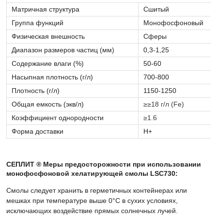
Матричная структура
Сшитый
Группа функций
Монофосфоновый
Физическая внешность
Сферы
Диапазон размеров частиц (мм)
0,3-1,25
Содержание влаги (%)
50-60
Насыпная плотность (г/л)
700-800
Плотность (г/л)
1150-1250
Общая емкость (экв/л)
≥≥18 г/л (Fe)
Коэффициент однородности
≥1.6
Форма доставки
Н+
СЕПЛИТ ® Меры предосторожности при использовании
монофосфоновой хелатирующей смолы LSC730:
Смолы следует хранить в герметичных контейнерах или
мешках при температуре выше 0°C в сухих условиях,
исключающих воздействие прямых солнечных лучей.