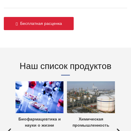
Бесплатная расценка
Наш список продуктов
х вод
Биофармацевтика и
Химическая
Очи
науки о жизни
промышленность
 вод —