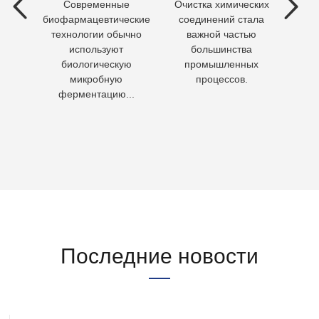
Современные
Очистка химических
П
ия
биофармацевтические
соединений стала
необх
ходы,
технологии обычно
важной частью
Кажд
но
используют
большинства
чело
биологическую
промышленных
пит
микробную
процессов.
воду 
ферментацию...
Последние новости