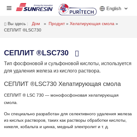
English
Вы здесь :
Дом
»
Продукт
»
Хелатирующая смола
»
СЕПЛИТ ®LSC730
КОМПАНИЯ
СЕПЛИТ ®LSC730
ПРОДУКТ
Тип фосфоновой и сульфоновой кислоты, используется
ПРИЛОЖЕНИЕ
для удаления железа из кислого раствора.
ИНВЕСТОРЫ
СЕПЛИТ ®LSC730 Хелатирующая смола
НОВОСТИ
СЕПЛИТ ® LSC 730 — монофосфоновая хелатирующая
смола.
КАРЬЕРА
Он специально разработан для селективного удаления железа
из кислых растворов, таких как растворы обработки кислоты,
КОНТАКТ
никеля, кобальта и цинка, медный электролит и т. д.