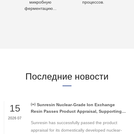
микробную
процессов.
воду 
ферментацию...
Последние новости
Sunresin Nuclear-Grade Ion Exchange
15
Resin Passes Product Appraisal, Supporting
Reliable Nuclear Power Water Chemistry
2026 07
Sunresin has successfully passed the product
Control
appraisal for its domestically developed nuclear-