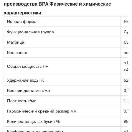
производства BPA Физические и химические
характеристики:
Ионная форма
Н+
Функциональная группа
Сул
Матрица
Сши
Внешность
неп
≤1,3
Общая мощность H+
≥4,
Удержание воды %
62-
Вес при доставке г/мл
0,70
Плотность г/мл
1.10
Гармонический средний размер мм
0,70
Количество целых бусин %
95
Коэффициент однородности
≥1.