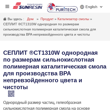
English
Вы здесь :
Дом
»
Продукт
»
Катализатор смолы
»
СЕПЛИТ ®CT1310W однородная по размерам
сильнокислотная полимерная каталитическая смола для
КОМПАНИЯ
производства BPA непревзойденного цвета и чистоты
ПРОДУКТ
СЕПЛИТ ®CT1310W однородная
ПРИЛОЖЕНИЕ
по размерам сильнокислотная
полимерная каталитическая смола
ИНВЕСТОРЫ
для производства BPA
НОВОСТИ
непревзойденного цвета и
чистоты
КАРЬЕРА
КОНТАКТ
Однородный размер частиц, гелеобразная
сильнокислотная полимерная смола на основе