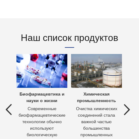
Наш список продуктов
х вод
Биофармацевтика и
Химическая
Очи
науки о жизни
промышленность
 вод —
Современные
Очистка химических
П
ия
биофармацевтические
соединений стала
необх
ходы,
технологии обычно
важной частью
Кажд
но
используют
большинства
чело
биологическую
промышленных
пит