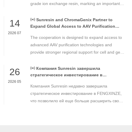
grade ion exchange resin, marking an important
milestone in the development of high-performance
chemical materials for nuclear power applications.
Sunresin and ChromaGenix Partner to
14
Expand Global Access to AAV Purification
Technologies
2026 07
The cooperation is designed to expand access to
advanced AAV purification technologies and
provide stronger regional support for cell and gene
therapy developers across Asia, Europe and the
Americas.
Компания Sunresin завершила
26
стратегическое инвестирование в
FENGXINZE для дальнейшего расширения
2026 05
Компания Sunresin недавно завершила
бизнеса в области промышленной
хроматографии.
стратегическое инвестирование в FENGXINZE,
что позволило ей еще больше расширить свое
присутствие на рынке промышленной
хроматографии и укрепить свои позиции в
секторе разделения и очистки в медико-
биологических науках.