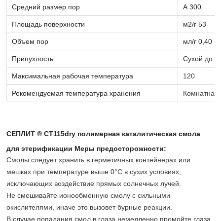
Средний размер пор
А 300
Площадь поверхности
м2/г 53
Объем пор
мл/г 0,40
Припухлость
Сухой до 
Максимальная рабочая температура
120
Рекомендуемая температура хранения
Комнатная
СЕПЛИТ ® CT115dry полимерная каталитическая смола
для этерификации Меры предосторожности:
Смолы следует хранить в герметичных контейнерах или
мешках при температуре выше 0°C в сухих условиях,
исключающих воздействие прямых солнечных лучей.
Не смешивайте ионообменную смолу с сильными
окислителями, иначе это вызовет бурные реакции.
В случае попадания смол в глаза немедленно промойте глаза