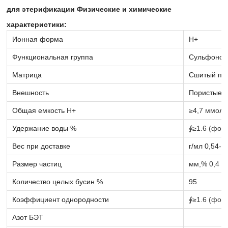
для этерификации Физические и химические
характеристики:
Ионная форма
Н+
Функциональная группа
Сульфонов
Матрица
Сшитый по
Внешность
Пористые 
Общая емкость H+
≥4,7 ммоль
Удержание воды %
∮≥1.6 (фор
Вес при доставке
г/мл 0,54-0
Размер частиц
мм,% 0,4 —
Количество целых бусин %
95
Коэффициент однородности
∮≥1.6 (фор
Азот БЭТ