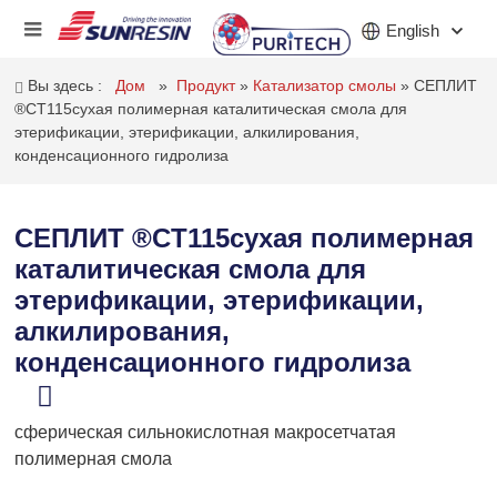
English
Вы здесь :
Дом
»
Продукт
»
Катализатор смолы
»
СЕПЛИТ
®CT115сухая полимерная каталитическая смола для
этерификации, этерификации, алкилирования,
КОМПАНИЯ
конденсационного гидролиза
ПРОДУКТ
СЕПЛИТ ®CT115сухая полимерная
ПРИЛОЖЕНИЕ
каталитическая смола для
этерификации, этерификации,
ИНВЕСТОРЫ
алкилирования,
НОВОСТИ
конденсационного гидролиза
КАРЬЕРА
сферическая сильнокислотная макросетчатая
КОНТАКТ
полимерная смола