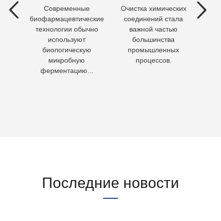
Современные
Очистка химических
П
ия
биофармацевтические
соединений стала
необх
ходы,
технологии обычно
важной частью
Кажд
но
используют
большинства
чело
биологическую
промышленных
пит
микробную
процессов.
воду 
ферментацию...
Последние новости