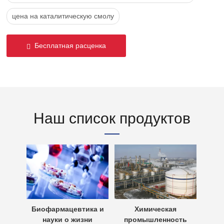
цена на каталитическую смолу
Бесплатная расценка
Наш список продуктов
х вод
Биофармацевтика и
Химическая
Очи
науки о жизни
промышленность
 вод —