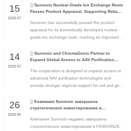
Sunresin Nuclear-Grade Ion Exchange Resin
15
Passes Product Appraisal, Supporting Reliable
Nuclear Power Water Chemistry Control
2026 07
Sunresin has successfully passed the product
appraisal for its domestically developed nuclear-
grade ion exchange resin, marking an important
milestone in the development of high-performance
chemical materials for nuclear power applications.
Sunresin and ChromaGenix Partner to
14
Expand Global Access to AAV Purification
Technologies
2026 07
The cooperation is designed to expand access to
advanced AAV purification technologies and
provide stronger regional support for cell and gene
therapy developers across Asia, Europe and the
Americas.
Компания Sunresin завершила
26
стратегическое инвестирование в
FENGXINZE для дальнейшего расширения
2026 05
Компания Sunresin недавно завершила
бизнеса в области промышленной
хроматографии.
стратегическое инвестирование в FENGXINZE,