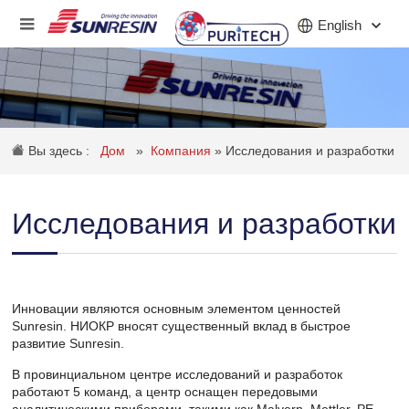
English
КОМПАНИЯ
Вы здесь :
Дом
»
Компания
»
Исследования и разработки
ПРОДУКТ
ПРИЛОЖЕНИЕ
Исследования и разработки
ИНВЕСТОРЫ
НОВОСТИ
Инновации являются основным элементом ценностей
КАРЬЕРА
Sunresin. НИОКР вносят существенный вклад в быстрое
развитие Sunresin.
КОНТАКТ
В провинциальном центре исследований и разработок
работают 5 команд, а центр оснащен передовыми
аналитическими приборами, такими как Malvern, Mettler, PE,