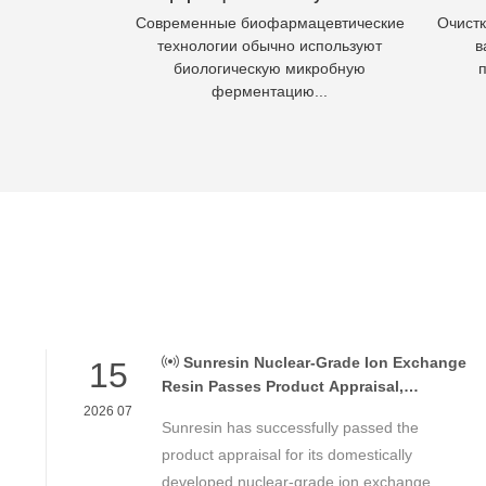
 это процесс
Современные биофармацевтические
Очистк
 вод в отходы,
технологии обычно используют
в
асывать.
биологическую микробную
ферментацию...
Sunresin Nuclear-Grade Ion Exchange
15
Resin Passes Product Appraisal,
Supporting Reliable Nuclear Power Water
2026 07
Sunresin has successfully passed the
Chemistry Control
product appraisal for its domestically
developed nuclear-grade ion exchange