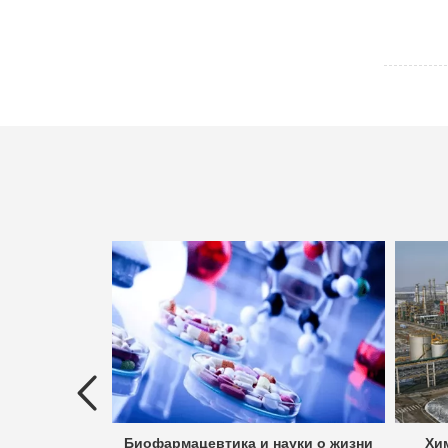
ых вод
Биофармацевтика и науки о жизни
Хи