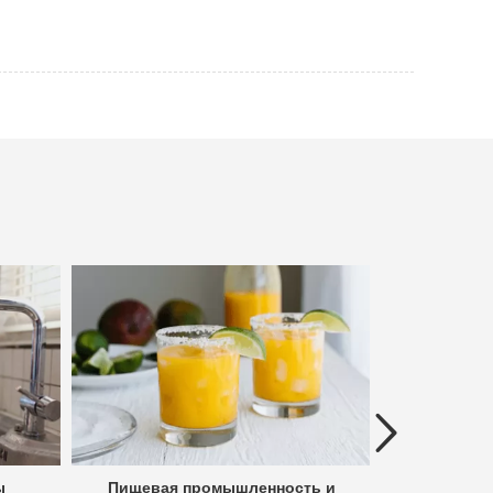
Previous
ы
Пищевая промышленность и
Гидроме