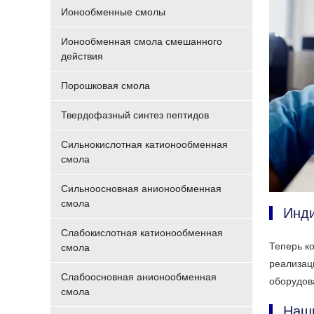
Ионообменные смолы
Ионообменная смола смешанного
действия
Порошковая смола
Твердофазный синтез пептидов
Сильнокислотная катионообменная
смола
Сильноосновная анионообменная
смола
Инд
Слабокислотная катионообменная
Теперь к
смола
реализац
Слабоосновная анионообменная
оборудов
смола
Наш