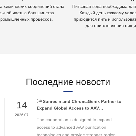
а химических соединений стала
Питьевая вода необходима для
ажной частью большинства
Каждый день каждому чело
промышленных процессов.
приходится пить и использоват
для приготовления пищи
Последние новости
Sunresin and ChromaGenix Partner to
14
Expand Global Access to AAV
Purification Technologies
2026 07
The cooperation is designed to expand
access to advanced AAV purification
technologies and provide stronger regional