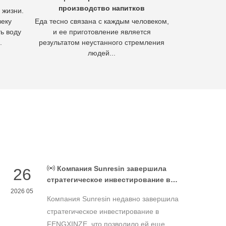
производство напитков
полез
 жизни.
веку
Еда тесно связана с каждым человеком,
Гидромета
ь воду
и ее приготовление является
извлечения м
.
результатом неустанного стремления
осно
людей...
Компания Sunresin завершила
26
стратегическое инвестирование в
FENGXINZE для дальнейшего
2026 05
Компания Sunresin недавно завершила
расширения бизнеса в области
промышленной хроматографии.
стратегическое инвестирование в
FENGXINZE, что позволило ей еще