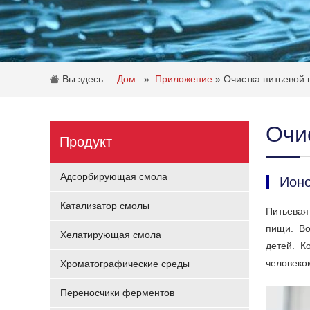
Вы здесь :
Дом
»
Приложение
»
Очистка питьевой 
Очи
Продукт
Адсорбирующая смола
Ионо
Катализатор смолы
Питьевая
пищи.
Во
Хелатирующая смола
детей.
К
человеко
Хроматографические среды
Переносчики ферментов