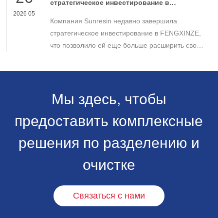
стратегическое инвестирование в
FENGXINZE для дальнейшего расширения
2026 05
Компания Sunresin недавно завершила
бизнеса в области промышленной
хроматографии.
стратегическое инвестирование в FENGXINZE,
что позволило ей еще больше расширить свое
присутствие на рынке промышленной
хроматографии и укрепить свои позиции в
секторе разделения и очистки в медико-
биологических науках.
Мы здесь, чтобы
предоставить комплексные
решения по разделению и
очистке
Связаться с нами