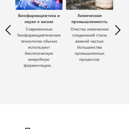
х вод
Биофармацевтика и
Химическая
Очи
науки о жизни
промышленность
 вод —
Современные
Очистка химических
П
ия
биофармацевтические
соединений стала
необх
ходы,
технологии обычно
важной частью
Кажд
но
используют
большинства
чело
биологическую
промышленных
пит
микробную
процессов.
воду 
ферментацию...