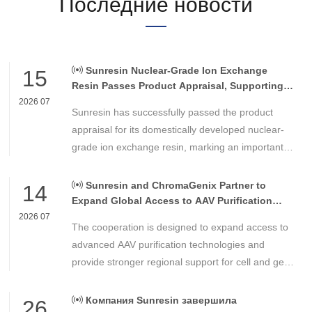
Последние новости
Sunresin Nuclear-Grade Ion Exchange
15
Resin Passes Product Appraisal, Supporting
Reliable Nuclear Power Water Chemistry
2026 07
Sunresin has successfully passed the product
Control
appraisal for its domestically developed nuclear-
grade ion exchange resin, marking an important
milestone in the development of high-performance
chemical materials for nuclear power applications.
Sunresin and ChromaGenix Partner to
14
Expand Global Access to AAV Purification
Technologies
2026 07
The cooperation is designed to expand access to
advanced AAV purification technologies and
provide stronger regional support for cell and gene
therapy developers across Asia, Europe and the
Americas.
Компания Sunresin завершила
26