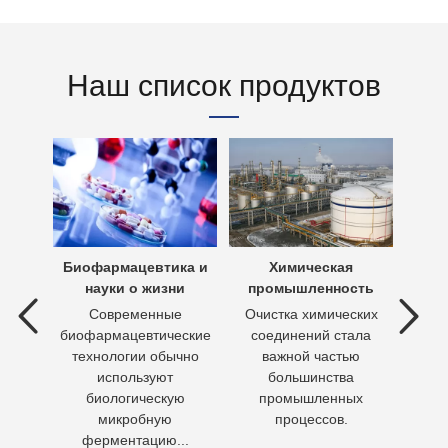
Наш список продуктов
х вод
Биофармацевтика и
Химическая
Очи
науки о жизни
промышленность
 вод —
Современные
Очистка химических
П
ия
биофармацевтические
соединений стала
необх
ходы,
технологии обычно
важной частью
Кажд
но
используют
большинства
чело
биологическую
промышленных
пит
микробную
процессов.
воду 
ферментацию...