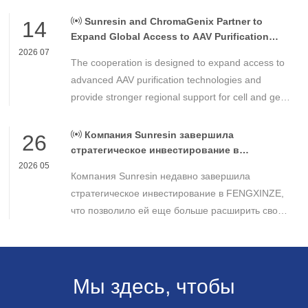
milestone in the development of high-performance
chemical materials for nuclear power applications.
Sunresin and ChromaGenix Partner to
14
Expand Global Access to AAV Purification
Technologies
2026 07
The cooperation is designed to expand access to
advanced AAV purification technologies and
provide stronger regional support for cell and gene
therapy developers across Asia, Europe and the
Americas.
Компания Sunresin завершила
26
стратегическое инвестирование в
FENGXINZE для дальнейшего расширения
2026 05
Компания Sunresin недавно завершила
бизнеса в области промышленной
хроматографии.
стратегическое инвестирование в FENGXINZE,
что позволило ей еще больше расширить свое
присутствие на рынке промышленной
хроматографии и укрепить свои позиции в
секторе разделения и очистки в медико-
биологических науках.
Мы здесь, чтобы