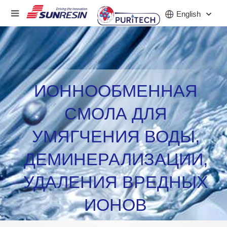
English
КОМПАНИЯ
ИОННООБМЕННАЯ
ПРОДУКТ
СМОЛА ДЛЯ
ПРИЛОЖЕНИЕ
УМЯГЧЕНИЯ ВОДЫ,
ИНВЕСТОРЫ
ДЕМИНЕРАЛИЗАЦИИ,
НОВОСТИ
УДАЛЕНИЯ ВРЕДНЫХ
КАРЬЕРА
ИОНОВ
КОНТАКТ