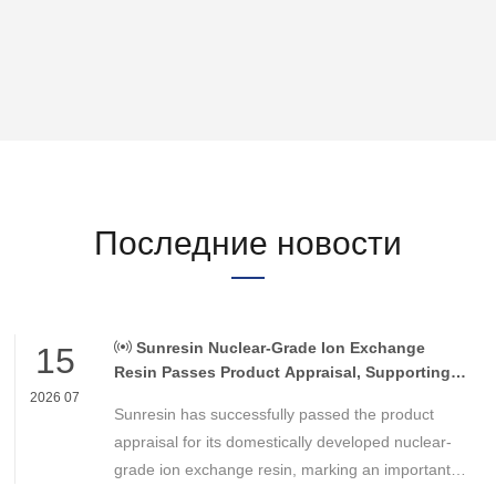
Последние новости
Sunresin Nuclear-Grade Ion Exchange
15
Resin Passes Product Appraisal, Supporting
Reliable Nuclear Power Water Chemistry
2026 07
Sunresin has successfully passed the product
Control
appraisal for its domestically developed nuclear-
grade ion exchange resin, marking an important