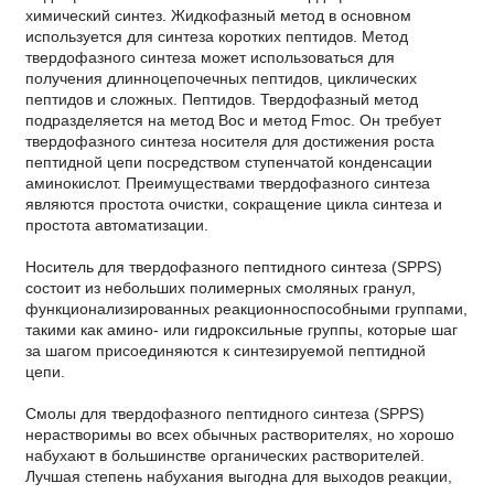
химический синтез. Жидкофазный метод в основном
используется для синтеза коротких пептидов. Метод
твердофазного синтеза может использоваться для
получения длинноцепочечных пептидов, циклических
пептидов и сложных. Пептидов. Твердофазный метод
подразделяется на метод Boc и метод Fmoc. Он требует
твердофазного синтеза носителя для достижения роста
пептидной цепи посредством ступенчатой ​​конденсации
аминокислот. Преимуществами твердофазного синтеза
являются простота очистки, сокращение цикла синтеза и
простота автоматизации.
Носитель для твердофазного пептидного синтеза (SPPS)
состоит из небольших полимерных смоляных гранул,
функционализированных реакционноспособными группами,
такими как амино- или гидроксильные группы, которые шаг
за шагом присоединяются к синтезируемой пептидной
цепи.
Смолы для твердофазного пептидного синтеза (SPPS)
нерастворимы во всех обычных растворителях, но хорошо
набухают в большинстве органических растворителей.
Лучшая степень набухания выгодна для выходов реакции,