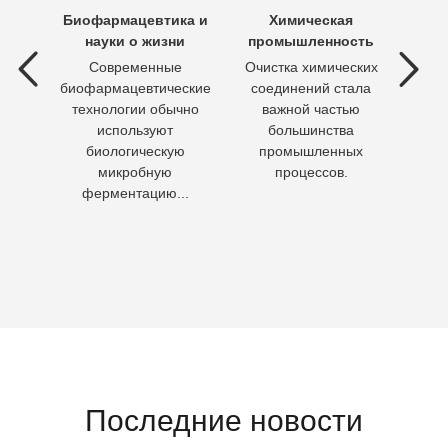
х вод
Биофармацевтика и
Химическая
Очи
науки о жизни
промышленность
 вод —
Современные
Очистка химических
П
ия
биофармацевтические
соединений стала
необх
ходы,
технологии обычно
важной частью
Кажд
но
используют
большинства
чело
биологическую
промышленных
пит
микробную
процессов.
воду 
ферментацию...
Последние новости