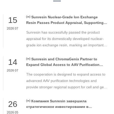
Sunresin Nuclear-Grade Ion Exchange
15
Resin Passes Product Appraisal, Supporting
Reliable Nuclear Power Water Chemistry
2026 07
Sunresin has successfully passed the product
Control
appraisal for its domestically developed nuclear-
grade ion exchange resin, marking an important
milestone in the development of high-performance
chemical materials for nuclear power applications.
Sunresin and ChromaGenix Partner to
14
Expand Global Access to AAV Purification
Technologies
2026 07
The cooperation is designed to expand access to
advanced AAV purification technologies and
provide stronger regional support for cell and gene
therapy developers across Asia, Europe and the
Americas.
Компания Sunresin завершила
26
стратегическое инвестирование в
FENGXINZE для дальнейшего расширения
2026 05