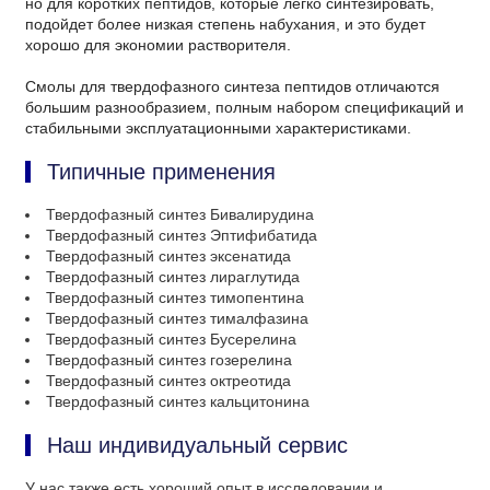
но для коротких пептидов, которые легко синтезировать,
подойдет более низкая степень набухания, и это будет
хорошо для экономии растворителя.
Смолы для твердофазного синтеза пептидов отличаются
большим разнообразием, полным набором спецификаций и
стабильными эксплуатационными характеристиками.
Типичные применения
Твердофазный синтез Бивалирудина
Твердофазный синтез Эптифибатида
Твердофазный синтез эксенатида
Твердофазный синтез лираглутида
Твердофазный синтез тимопентина
Твердофазный синтез тималфазина
Твердофазный синтез Бусерелина
Твердофазный синтез гозерелина
Твердофазный синтез октреотида
Твердофазный синтез кальцитонина
Наш индивидуальный сервис
У нас также есть хороший опыт в исследовании и