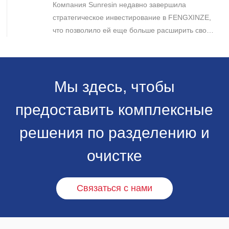
Компания Sunresin недавно завершила
бизнеса в области промышленной
хроматографии.
стратегическое инвестирование в FENGXINZE,
что позволило ей еще больше расширить свое
присутствие на рынке промышленной
хроматографии и укрепить свои позиции в
секторе разделения и очистки в медико-
биологических науках.
Мы здесь, чтобы
предоставить комплексные
решения по разделению и
очистке
Связаться с нами