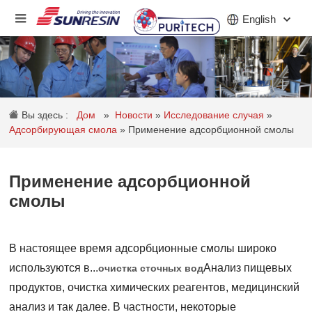
English
КОМПАНИЯ
Вы здесь :
Дом
»
Новости
»
Исследование случая
»
ПРОДУКТ
Адсорбирующая смола
»
Применение адсорбционной смолы
ПРИЛОЖЕНИЕ
Применение адсорбционной
ИНВЕСТОРЫ
смолы
НОВОСТИ
В настоящее время адсорбционные смолы широко
КАРЬЕРА
используются в...
Анализ пищевых
очистка сточных вод
КОНТАКТ
продуктов, очистка химических реагентов, медицинский
анализ и так далее. В частности, некоторые