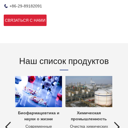
+86-29-89182091
СВЯЗАТЬСЯ С НАМИ
Наш список продуктов
х вод
Биофармацевтика и
Химическая
Очи
науки о жизни
промышленность
 вод —
Современные
Очистка химических
П