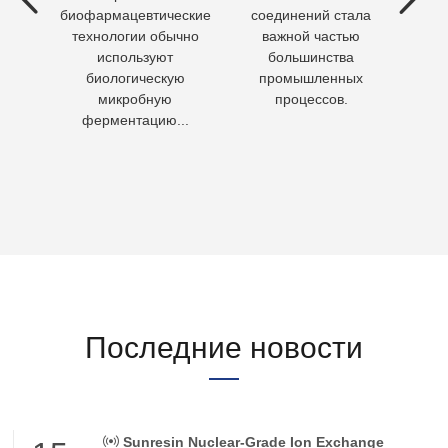
ия
биофармацевтические
соединений стала
необх
ходы,
технологии обычно
важной частью
Кажд
но
используют
большинства
чело
биологическую
промышленных
пит
микробную
процессов.
воду 
ферментацию...
Последние новости
Sunresin Nuclear-Grade Ion Exchange