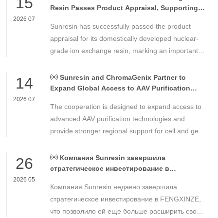
15
Resin Passes Product Appraisal, Supporting
Reliable Nuclear Power Water Chemistry
2026 07
Sunresin has successfully passed the product
Control
appraisal for its domestically developed nuclear-
grade ion exchange resin, marking an important
milestone in the development of high-performance
chemical materials for nuclear power applications.
Sunresin and ChromaGenix Partner to
14
Expand Global Access to AAV Purification
Technologies
2026 07
The cooperation is designed to expand access to
advanced AAV purification technologies and
provide stronger regional support for cell and gene
therapy developers across Asia, Europe and the
Americas.
Компания Sunresin завершила
26
стратегическое инвестирование в
FENGXINZE для дальнейшего расширения
2026 05
Компания Sunresin недавно завершила
бизнеса в области промышленной
хроматографии.
стратегическое инвестирование в FENGXINZE,
что позволило ей еще больше расширить свое