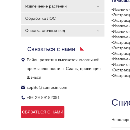
Типичны
Извлечение растений
•Извлече
•Экстрак
Обработка ЛОС
•Экстрак
•Извлече
Очистка сточных вод
•Извлече
•Извлече
•Экстрак
•Экстрак
Связаться с нами
•Экстрак
•Извлече
Район развития высокотехнологичной
•Извлече
промышленности, г. Сиань, провинция
•Экстракц
•Экстрак
Шэньси
seplite@sunresin.com
+86-29-89182091
Спи
СВЯЗАТЬСЯ С НАМИ
Неполярн