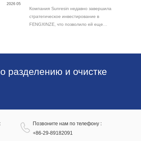
FENGXINZE для дальнейшего
2026 05
Компания Sunresin недавно завершила
расширения бизнеса в области
промышленной хроматографии.
стратегическое инвестирование в
FENGXINZE, что позволило ей еще
больше расширить свое присутствие на
рынке промышленной хроматографии и
укрепить свои позиции в секторе
разделения и очистки в медико-
биологических науках.
о разделению и очистке
:
Позвоните нам по телефону :
+86-29-89182091