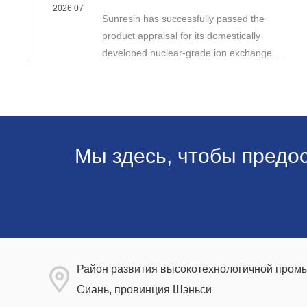
Supporting Reliable Nuclear Power Water
2026 07
Sunresin has successfully passed the
Chemistry Control
product appraisal for its domestically
developed nuclear-grade ion exchange
resin, marking an important milestone in the
development of high-performance chemical
materials for nuclear power applications.
Мы здесь, чтобы предо
Район развития высокотехнологичной промы
Сиань, провинция Шэньси