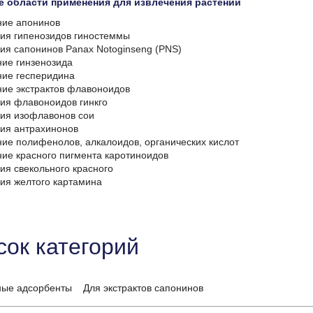
е области применения для извлечения растений
ние апонинов
ция гипенозидов гиностеммы
ция сапонинов Panax Notoginseng (PNS)
ние гинзенозида
ние гесперидина
ние экстрактов флавоноидов
ция флавоноидов гинкго
ция изофлавонов сои
ция антрахинонов
ние полифенолов, алкалоидов, органических кислот
ние красного пигмента каротиноидов
ия свекольного красного
ция желтого картамина
сок категорий
ые адсорбенты Для экстрактов сапонинов