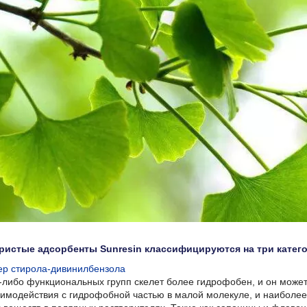
истые адсорбенты Sunresin классифицируются на три катего
ер стирола-дивинилбензола
х-либо функциональных групп скелет более гидрофобен, и он може
аимодействия с гидрофобной частью в малой молекуле, и наиболе