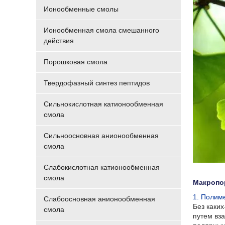
Ионообменные смолы
Ионообменная смола смешанного
действия
Порошковая смола
Твердофазный синтез пептидов
Сильнокислотная катионообменная
смола
Сильноосновная анионообменная
смола
Слабокислотная катионообменная
смола
Макропор
1. Полим
Слабоосновная анионообменная
Без каки
смола
путем вз