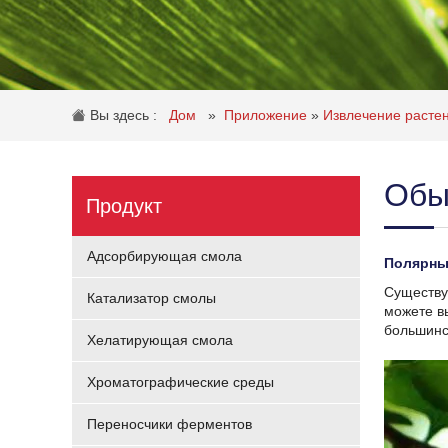
Вы здесь :
Дом
»
Приложение
»
Извлечение расте
Обы
Продукт
Адсорбирующая смола
Полярны
Существу
Катализатор смолы
можете в
большинс
Хелатирующая смола
Хроматографические среды
Переносчики ферментов