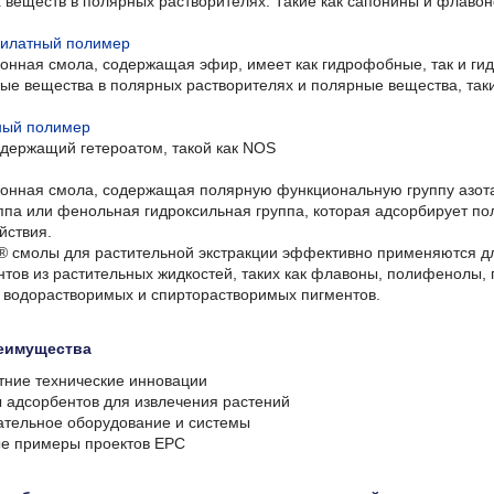
 веществ в полярных растворителях. Такие как сапонины и флаво
рилатный полимер
онная смола, содержащая эфир, имеет как гидрофобные, так и ги
ые вещества в полярных растворителях и полярные вещества, таки
ный полимер
содержащий гетероатом, такой как NOS
онная смола, содержащая полярную функциональную группу азота, к
ппа или фенольная гидроксильная группа, которая адсорбирует по
йствия.
 смолы для растительной экстракции эффективно применяются дл
тов из растительных жидкостей, таких как флавоны, полифенолы, п
 водорастворимых и спирторастворимых пигментов.
еимущества
тние технические инновации
ы адсорбентов для извлечения растений
ательное оборудование и системы
е примеры проектов EPC