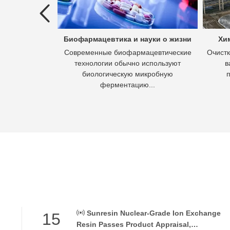
ых вод
Биофармацевтика и науки о жизни
Хи
 это процесс
Современные биофармацевтические
Очистк
 вод в отходы,
технологии обычно используют
в
асывать.
биологическую микробную
ферментацию...
Sunresin Nuclear-Grade Ion Exchange
15
Resin Passes Product Appraisal,