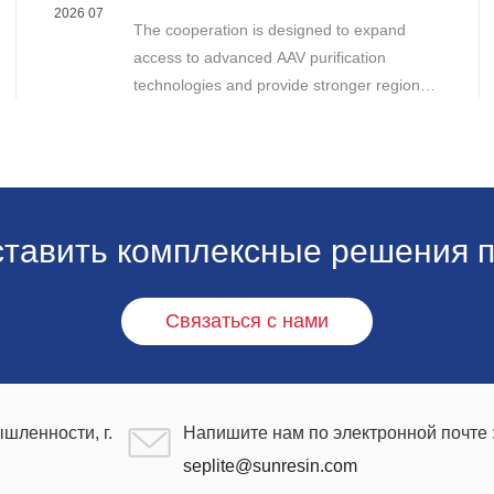
Purification Technologies
2026 07
The cooperation is designed to expand
access to advanced AAV purification
technologies and provide stronger regional
support for cell and gene therapy
developers across Asia, Europe and the
Americas.
ставить комплексные решения п
Связаться с нами
шленности, г.
Напишите нам по электронной почте 
seplite@sunresin.com