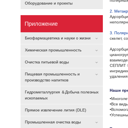
полярных
Оборудование и проекты
2. Метак
Адсорбци
неполярн
Приложение
3. Поляр
Биофармацевтика и науки о жизни
скелет, 
Адсорбци
Химическая промышленность
цианогру
взаимоде
Очистка питьевой воды
СЕПЛИТ ®
ингредиен
Пищевая промышленность и
удаления
производство напитков
Наши пр
Гидрометаллургия ＆Добыча полезных
ископаемых
•Многоле
•Все вид
•Вспомог
Прямое извлечение лития (DLE)
•Успешны
Промышленная очистка воды