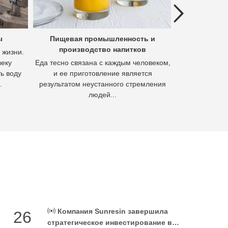
Previous
ы
Пищевая промышленность и
Гидроме
производство напитков
полез
 жизни.
веку
Еда тесно связана с каждым человеком,
Гидромета
ь воду
и ее приготовление является
извлечения м
.
результатом неустанного стремления
осно
людей...
Компания Sunresin завершила
26
стратегическое инвестирование в