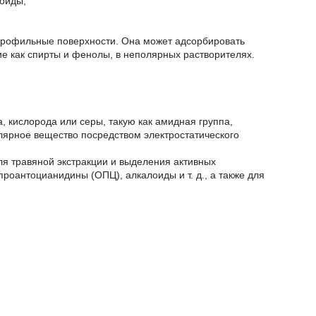
ноиды;
дрофильные поверхности. Она может адсорбировать
е как спирты и фенолы, в неполярных растворителях.
ислорода или серы, такую ​​как амидная группа,
лярное вещество посредством электростатического
я травяной экстракции и выделения активных
роантоцианидины (ОПЦ), алкалоиды и т. д., а также для