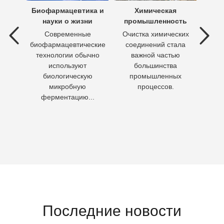
х вод
Биофармацевтика и
Химическая
Очи
науки о жизни
промышленность
 вод —
Современные
Очистка химических
П
ия
биофармацевтические
соединений стала
необх
ходы,
технологии обычно
важной частью
Кажд
но
используют
большинства
чело
биологическую
промышленных
пит
микробную
процессов.
воду 
ферментацию...
Последние новости