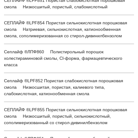
СЕПЛАЙФ ®LPF851 Пористая слабокислотная порошковая
смола Низкосшитый, пористый, слабокислотный
СЕПЛАЙФ ®LPF854 Пористая сильнокислотная порошковая
смола Натриевая, сильнокислотная, катионообменная
смола, сополимеризованная со стирол-дивинилбензолом
Сеплайф ®ЛПФ860 Полистирольный порошок
холестираминовой смолы, Cl-форма, фармацевтического
класса
Сеплайф ®LPF852 Пористая слабокислотная порошковая
смола Низкосшитая, пористая, калиевого типа,
слабокислотная, катионообменная смола
СЕПЛАЙФ ®LPF855 Пористая сильнокислотная порошковая
смола Низкосшитый, пористый, сильнокислотный,
сополимеризованный со стирол-дивинилбензолом