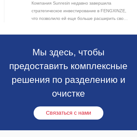
Компания Sunresin недавно завершила
бизнеса в области промышленной
хроматографии.
стратегическое инвестирование в FENGXINZE,
что позволило ей еще больше расширить свое
присутствие на рынке промышленной
хроматографии и укрепить свои позиции в
секторе разделения и очистки в медико-
биологических науках.
Мы здесь, чтобы
предоставить комплексные
решения по разделению и
очистке
Связаться с нами