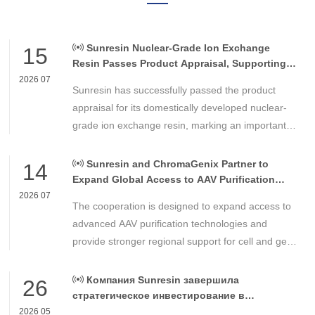
Sunresin Nuclear-Grade Ion Exchange
15
Resin Passes Product Appraisal, Supporting
Reliable Nuclear Power Water Chemistry
2026 07
Sunresin has successfully passed the product
Control
appraisal for its domestically developed nuclear-
grade ion exchange resin, marking an important
milestone in the development of high-performance
chemical materials for nuclear power applications.
Sunresin and ChromaGenix Partner to
14
Expand Global Access to AAV Purification
Technologies
2026 07
The cooperation is designed to expand access to
advanced AAV purification technologies and
provide stronger regional support for cell and gene
therapy developers across Asia, Europe and the
Americas.
Компания Sunresin завершила
26
стратегическое инвестирование в
FENGXINZE для дальнейшего расширения
2026 05