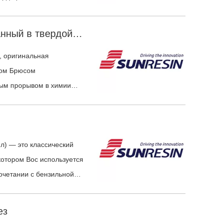
 комплектующих следует
ехнологическим процессам
Что такое пептид, синтезированный в твердой фазе?
ния одного параметра
, оригинальная
том Брюсом
ным прорывом в химии
ил) — это классический
котором Boc используется
очетании с бензильной
 цепи.
ез