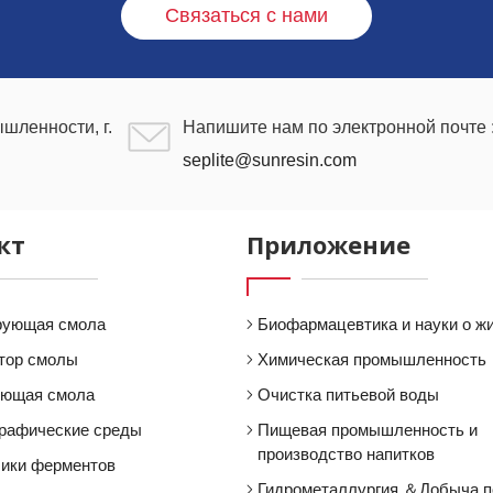
Связаться с нами
шленности, г.
Напишите нам по электронной почте 
seplite@sunresin.com
кт
Приложение
рующая смола
Биофармацевтика и науки о ж
тор смолы
Химическая промышленность
ующая смола
Очистка питьевой воды
рафические среды
Пищевая промышленность и
производство напитков
ики ферментов
Гидрометаллургия ＆Добыча 