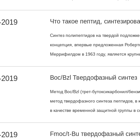
полипептидов в мире. При выборе сырья и
учитывать качество, цену, соответствие т
-2019
и другие аспекты. Зачастую крайние значе
оказываются неоптимальным выбором.
Синтез полипептидов на твердой подложке
концепция, впервые предложенная Робер
Меррифилдом в 1963 году, является круп
пептидов.
-2019
Boc/Bzl Твердофазный синтез
Метод Boc/Bzl (трет-бутоксикарбонил/бенз
метод твердофазного синтеза пептидов, в 
в качестве временной защитной группы в с
полупостоянной защитной группой боковой
-2019
Fmoc/t-Bu твердофазный синт