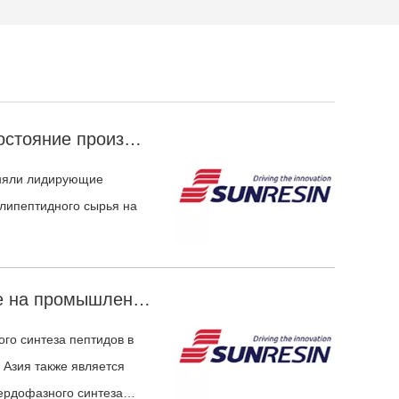
История развития и текущее состояние производства лекарственных препаратов на основе сырья для твердофазного синтеза пептидов
аняли лидирующие
липептидного сырья на
Основные факторы, влияющие на промышленное производство сырья для твердофазного синтеза пептидов.
го синтеза пептидов в
 Азия также является
ердофазного синтеза