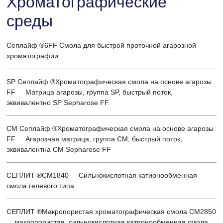
Хроматографические
среды
Сеплайф ®6FF Смола для быстрой проточной агарозной
хроматографии
SP Сеплайф ®Хроматографическая смола на основе агарозы
FF Матрица агарозы, группа SP, быстрый поток,
эквивалентно SP Sepharose FF
CM Сеплайф ®Хроматографическая смола на основе агарозы
FF Агарозная матрица, группа CM, быстрый поток,
эквивалентна CM Sepharose FF
СЕПЛИТ ®CM1840 Сильнокислотная катионообменная
смола гелевого типа
СЕПЛИТ ®Макропористая хроматографическая смола CM2850
макропористая, сильнокислотная катионообменная смола