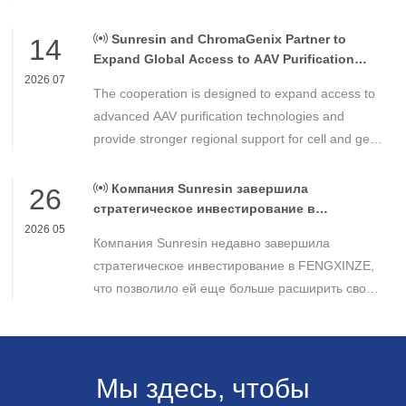
milestone in the development of high-performance
chemical materials for nuclear power applications.
Sunresin and ChromaGenix Partner to
14
Expand Global Access to AAV Purification
Technologies
2026 07
The cooperation is designed to expand access to
advanced AAV purification technologies and
provide stronger regional support for cell and gene
therapy developers across Asia, Europe and the
Americas.
Компания Sunresin завершила
26
стратегическое инвестирование в
FENGXINZE для дальнейшего расширения
2026 05
Компания Sunresin недавно завершила
бизнеса в области промышленной
хроматографии.
стратегическое инвестирование в FENGXINZE,
что позволило ей еще больше расширить свое
присутствие на рынке промышленной
хроматографии и укрепить свои позиции в
секторе разделения и очистки в медико-
биологических науках.
Мы здесь, чтобы