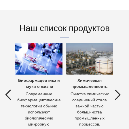
Наш список продуктов
х вод
Биофармацевтика и
Химическая
Очи
науки о жизни
промышленность
 вод —
Современные
Очистка химических
П
ия
биофармацевтические
соединений стала
необх
ходы,
технологии обычно
важной частью
Кажд
но
используют
большинства
чело
биологическую
промышленных
пит
микробную
процессов.
воду 