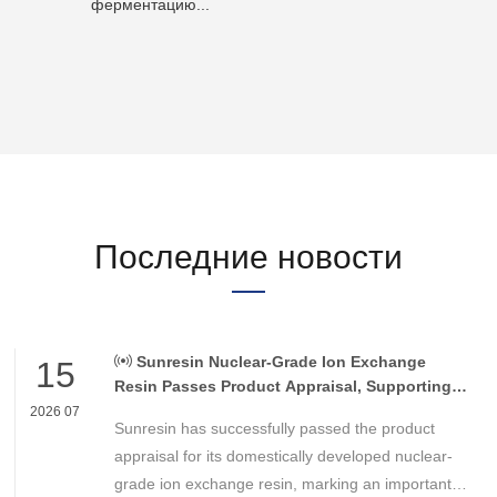
ферментацию...
Последние новости
Sunresin Nuclear-Grade Ion Exchange
15
Resin Passes Product Appraisal, Supporting
Reliable Nuclear Power Water Chemistry
2026 07
Sunresin has successfully passed the product
Control
appraisal for its domestically developed nuclear-
grade ion exchange resin, marking an important