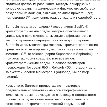
видимым цветовым различиям. Методы обнаружения
теперь основаны на химических и физических свойствах
разделяемых молекул, включая, помимо прочего, цвет,
поглощение УФ-излучения, размер, заряд и гидрофобность.
Sunresin предлагает широкий ассортимент Seplife ®
хроматографические среды, которые обеспечивают
уникальную селективность, высокую эффективность и
масштабируемые операции от захвата до полировки.
Sunresin использовала три матрицы, хроматографические
среды на основе агарозы и декстрана могут полностью
заменить GE life science (серии Sepharose и Sephadex), но
при этом экономят средства, в то время как
хроматографические среды на основе полимеров
превосходят Toyopearl 650 и Relisorb 400, что достигается
за счет технологии моносферы (однородный размер
частиц).
Кроме того, Sunresin предоставляет некоторые
предварительно упакованные хроматографические
колонки, которые производятся с помощью стандартного
процесса загрузки самостоятельно разработанной и
изготовленной хроматографической среды, полой