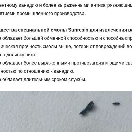
ентному ванадию и более выраженными антизагрязняющими
ятиями промышленного производства.
ества специальной смолы Sunresin для извлечения в
а обладает большей обменной способностью и способна сп
ническая прочность смолы выше, потери от повреждений в
на доливку ниже.
а обладает более выраженными противозагрязняющими сво
вностью по отношению к ванадию.
а обладает длительным сроком службы.