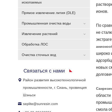
ископаемых
раствор
ионов.
Прямое извлечение лития (DLE)
Промышленная очистка воды
По срав
не стал
Извлечение растений
экстраг
Обработка ЛОС
анионоо
широко 
Очистка сточных вод
адсорбц
новых с
Связаться с нами
долгове
Район развития высокотехнологичной
промышленности, г. Сиань, провинция
Санрези
Шэньси
области
промышл
seplite@sunresin.com
смола о