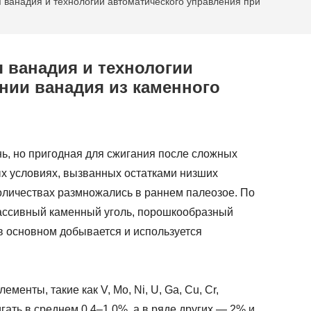
ванадия и технологии автоматического управления при
 ванадия и технологии
нии ванадия из каменного
ь, но пригодная для сжигания после сложных
ых условиях, вызванных остатками низших
количествах размножались в раннем палеозое. По
массивный каменный уголь, порошкообразный
в основном добывается и используется
енты, такие как V, Mo, Ni, U, Ga, Cu, Cr,
ать в среднем 0,4–1,0%, а в ряде других — 2% и