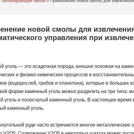
»
Хелатирующая смола
»
Применение новой смолы для извлечения 
енение новой смолы для извлечения
матического управления при извлече
й уголь — это осадочная порода, внешне похожая на камен
ческих и физико-химических процессов в восстановительн
мов (водорослей, грибов и планктона), которые в больших 
кой форме каменный уголь можно разделить на три типа: 
й уголь и полосчатый каменный уголь. В настоящее время 
ый каменный уголь.
оугольной руде часто встречаются многие металлические элем
о V2O5. Содержание V2O5 в некоторых шахтах может достиг