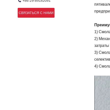
+86-29-89182091
пятивал
предпри
СВЯЗАТЬСЯ С НАМИ
Преимущ
1) Смол
2) Меха
затраты 
3) Смол
селекти
4) Смол