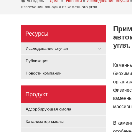
Вы здесь :
Дом
»
Новости
»
Исследование случая
извлечении ванадия из каменного угля.
Прим
Ресурсы
авто
угля.
Исследование случая
Публикация
Каменны
Новости компании
биохими
организ
физичес
Продукт
каменны
массивн
Адсорбирующая смола
Катализатор смолы
В каменн
особенн