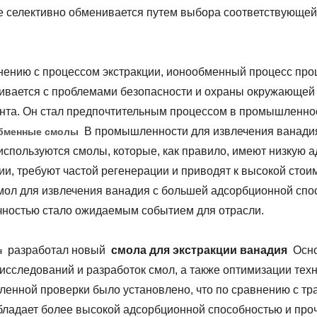
е селективно обменивается путем выбора соответствующе
нению с процессом экстракции, ионообменный процесс прощ
кивается с проблемами безопасности и охраны окружающей
ента. Он стал предпочтительным процессом в промышленно
В промышленности для извлечения ванадия
бменные смолы
используются смолы, которые, как правило, имеют низкую 
ии, требуют частой регенерации и приводят к высокой сто
мол для извлечения ванадия с большей адсорбционной спо
чностью стало ожидаемым событием для отрасли.
разработал новый
смола для экстракции ванадия
Осно
н
 исследований и разработок смол, а также оптимизации тех
енной проверки было установлено, что по сравнению с 
бладает более высокой адсорбционной способностью и про