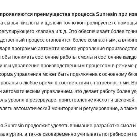
 проявляются преимущества процесса Sunresin при из
ча сырья, кислоты и щелочи точно контролируется с помощ
регулирующего клапана и т. д. Это обеспечивает более точ
дственный процесс становится более компактным, а влияни
одаря программе автоматического управления производств
чтобы понимать состояние работы смолы и состояние каждог
инг и управление производственным процессом в режиме 
форма управления может быть подключена к основному блок
ированы в любое время в соответствии с потребностями. 
и автоматическим управлением, что делает работу более уд
оль уровня в резервуаре, приготовление кислот и щелочей,
влять автоматический мониторинг и регулирование, а такж
я Sunresin продолжит уделять внимание разработке смол и
аллургии, а также своевременно учитывать потребности пол