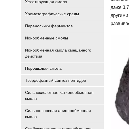
Хелатирующая смола
даже 3,
Хроматографические среды
другими
развива
Переносчики ферментов
Ионообменные смолы
Ионообменная смола смешанного
действия
Порошковая смола
Твердофазный синтез пептидов
Сильнокислотная катионообменная
смола
Сильноосновная анионообменная
смола
Слабокислотная катионообменная