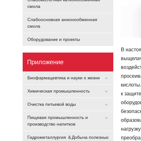
смола
Слабоосновная анионообменная
смола
Оборудование и проекты
В насто
выщела
Приложение
воздейс
просеив
Биофармацевтика и науки о жизни
кислоты
Химическая промышленность
к защит
оборудо
Очистка питьевой воды
безопас
Пищевая промышленность и
образов
производство напитков
нагрузк
Гидрометаллургия ＆Добыча полезных
преобра