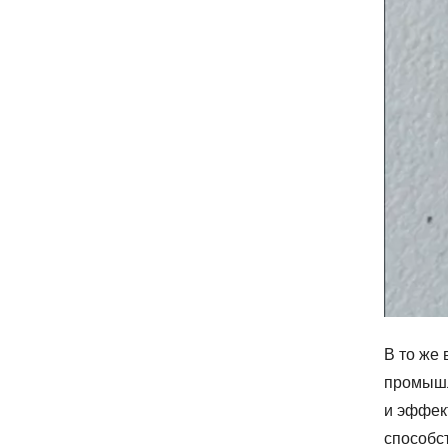
В то же
промышл
и эффек
способс