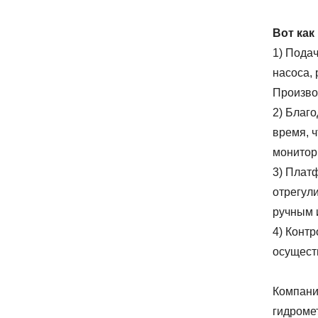
Вот как
1) Пода
насоса, 
Произво
2) Благ
время, 
монитор
3) Плат
отрегул
ручным 
4) Контр
осущест
Компани
гидромет