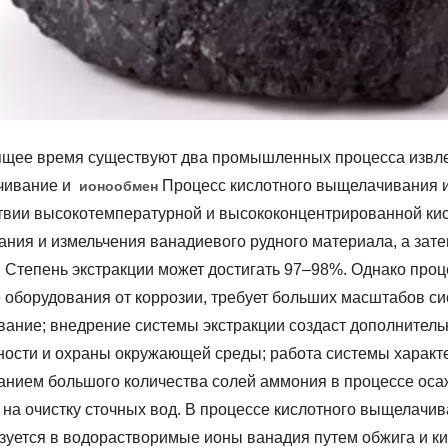
ящее время существуют два промышленных процесса извлеч
чивание и
Процесс кислотного выщелачивания и
ионообмен
твии высокотемпературной и высококонцентрированной кисл
ания и измельчения ванадиевого рудного материала, а зат
. Степень экстракции может достигать 97–98%. Однако про
е оборудования от коррозии, требует больших масштабов с
вание; внедрение системы экстракции создаст дополнитель
ности и охраны окружающей среды; работа системы характ
анием большого количества солей аммония в процессе оса
у на очистку сточных вод. В процессе кислотного выщелачи
зуется в водорастворимые ионы ванадия путем обжига и ки