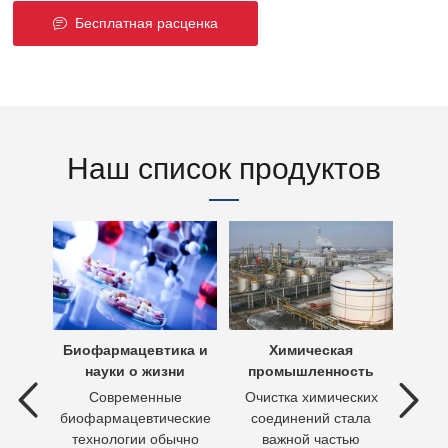
Бесплатная расценка
Наш список продуктов
х вод
Биофармацевтика и
Химическая
Очи
науки о жизни
промышленность
 вод —
Современные
Очистка химических
П
ия
биофармацевтические
соединений стала
необх
ходы,
технологии обычно
важной частью
Кажд