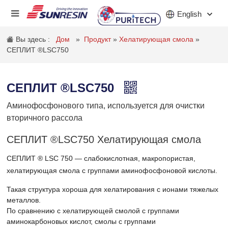
English
Вы здесь :
Дом
»
Продукт
»
Хелатирующая смола
»
СЕПЛИТ ®LSC750
КОМПАНИЯ
СЕПЛИТ ®LSC750
ПРОДУКТ
Аминофосфонового типа, используется для очистки
ПРИЛОЖЕНИЕ
вторичного рассола
ИНВЕСТОРЫ
СЕПЛИТ ®LSC750 Хелатирующая смола
НОВОСТИ
СЕПЛИТ ® LSC 750 — слабокислотная, макропористая,
хелатирующая смола с группами аминофосфоновой кислоты.
КАРЬЕРА
Такая структура хороша для хелатирования с ионами тяжелых
металлов.
КОНТАКТ
По сравнению с хелатирующей смолой с группами
аминокарбоновых кислот, смолы с группами