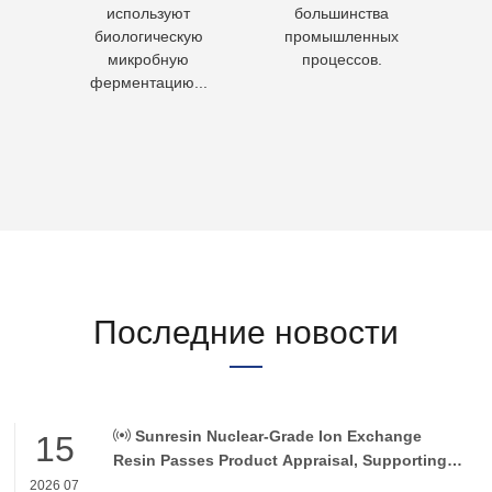
но
используют
большинства
чело
биологическую
промышленных
пит
микробную
процессов.
воду 
ферментацию...
Последние новости
Sunresin Nuclear-Grade Ion Exchange
15
Resin Passes Product Appraisal, Supporting
Reliable Nuclear Power Water Chemistry
2026 07