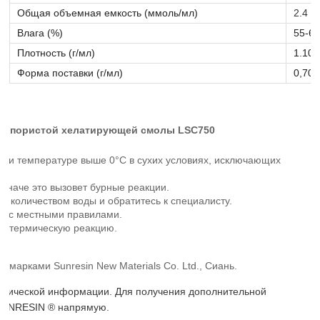
Общая объемная емкость (ммоль/мл)
2.4
Влага (%)
55-6
Плотность (г/мл)
1.10-
Форма поставки (г/мл)
0,70-
ропористой хелатирующей смолы LSC750
при температуре выше 0°C в сухих условиях, исключающих
иначе это вызовет бурные реакции.
 количеством воды и обратитесь к специалисту.
ии с местными правилами.
кзотермическую реакцию.
арками Sunresin New Materials Co. Ltd., Сиань.
ктической информации. Для получения дополнительной
 SUNRESIN ® напрямую.