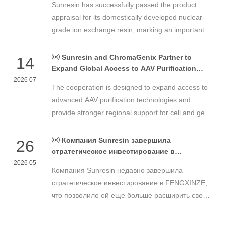
Sunresin has successfully passed the product
Control
appraisal for its domestically developed nuclear-
grade ion exchange resin, marking an important
milestone in the development of high-performance
chemical materials for nuclear power applications.
Sunresin and ChromaGenix Partner to
14
Expand Global Access to AAV Purification
Technologies
2026 07
The cooperation is designed to expand access to
advanced AAV purification technologies and
provide stronger regional support for cell and gene
therapy developers across Asia, Europe and the
Americas.
Компания Sunresin завершила
26
стратегическое инвестирование в
FENGXINZE для дальнейшего расширения
2026 05
Компания Sunresin недавно завершила
бизнеса в области промышленной
хроматографии.
стратегическое инвестирование в FENGXINZE,
что позволило ей еще больше расширить свое
присутствие на рынке промышленной
хроматографии и укрепить свои позиции в