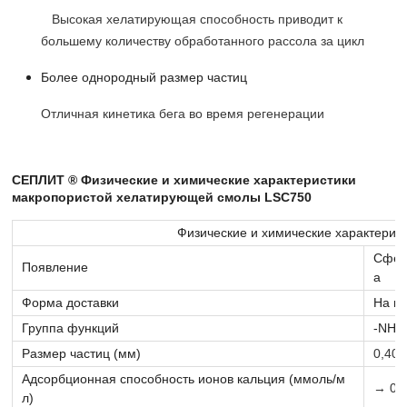
Высокая хелатирующая способность приводит к
большему количеству обработанного рассола за цикл
Более однородный размер частиц
Отличная кинетика бега во время регенерации
СЕПЛИТ ® Физические и химические характеристики
макропористой хелатирующей смолы LSC750
Физические и химические характерис
Сферы
Появление
а
Форма доставки
На из
Группа функций
-NHC
Размер частиц (мм)
0,40-
Адсорбционная способность ионов кальция (ммоль/м
→ 0,
л)