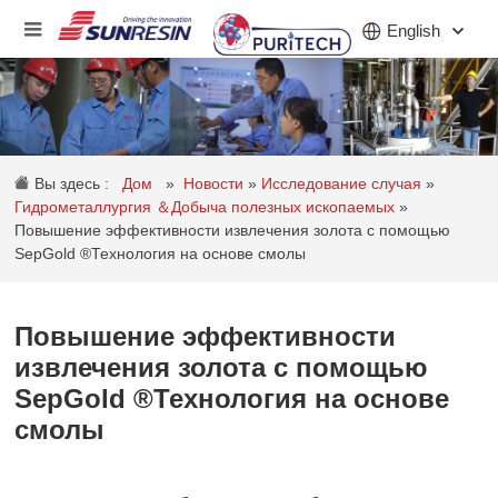
English
КОМПАНИЯ
Вы здесь :
Дом
»
Новости
»
Исследование случая
»
ПРОДУКТ
Гидрометаллургия ＆Добыча полезных ископаемых
»
Повышение эффективности извлечения золота с помощью
ПРИЛОЖЕНИЕ
SepGold ®Технология на основе смолы
ИНВЕСТОРЫ
Повышение эффективности
НОВОСТИ
извлечения золота с помощью
SepGold ®Технология на основе
КАРЬЕРА
смолы
КОНТАКТ