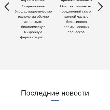
 вод —
Современные
Очистка химических
П
ия
биофармацевтические
соединений стала
необх
ходы,
технологии обычно
важной частью
Кажд
но
используют
большинства
чело
биологическую
промышленных
пит
микробную
процессов.
воду 
ферментацию...
Последние новости