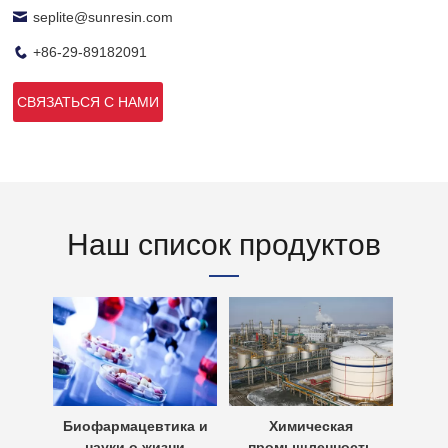
seplite@sunresin.com
+86-29-89182091
СВЯЗАТЬСЯ С НАМИ
Наш список продуктов
х вод
Биофармацевтика и
Химическая
Очи
науки о жизни
промышленность