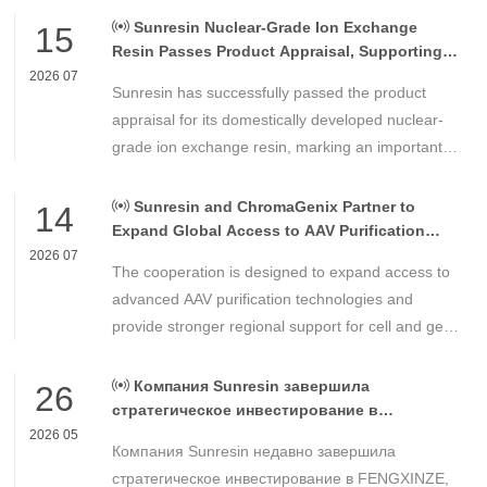
Sunresin Nuclear-Grade Ion Exchange
15
Resin Passes Product Appraisal, Supporting
Reliable Nuclear Power Water Chemistry
2026 07
Sunresin has successfully passed the product
Control
appraisal for its domestically developed nuclear-
grade ion exchange resin, marking an important
milestone in the development of high-performance
chemical materials for nuclear power applications.
Sunresin and ChromaGenix Partner to
14
Expand Global Access to AAV Purification
Technologies
2026 07
The cooperation is designed to expand access to
advanced AAV purification technologies and
provide stronger regional support for cell and gene
therapy developers across Asia, Europe and the
Americas.
Компания Sunresin завершила
26
стратегическое инвестирование в
FENGXINZE для дальнейшего расширения
2026 05
Компания Sunresin недавно завершила
бизнеса в области промышленной
хроматографии.
стратегическое инвестирование в FENGXINZE,