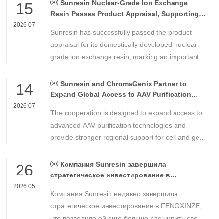
Sunresin Nuclear-Grade Ion Exchange
15
Resin Passes Product Appraisal, Supporting
Reliable Nuclear Power Water Chemistry
2026 07
Sunresin has successfully passed the product
Control
appraisal for its domestically developed nuclear-
grade ion exchange resin, marking an important
milestone in the development of high-performance
chemical materials for nuclear power applications.
Sunresin and ChromaGenix Partner to
14
Expand Global Access to AAV Purification
Technologies
2026 07
The cooperation is designed to expand access to
advanced AAV purification technologies and
provide stronger regional support for cell and gene
therapy developers across Asia, Europe and the
Americas.
Компания Sunresin завершила
26
стратегическое инвестирование в
FENGXINZE для дальнейшего расширения
2026 05
Компания Sunresin недавно завершила
бизнеса в области промышленной
хроматографии.
стратегическое инвестирование в FENGXINZE,
что позволило ей еще больше расширить свое