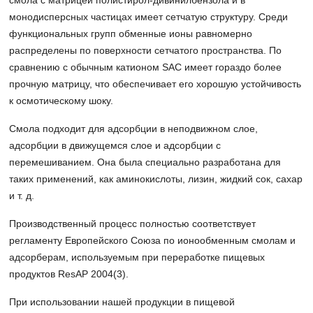
смола
с матрицей полистирол-дивинилбензола и в
монодисперсных частицах имеет сетчатую структуру. Среди
функциональных групп обменные ионы равномерно
распределены по поверхности сетчатого пространства. По
сравнению с обычным катионом SAC имеет гораздо более
прочную матрицу, что обеспечивает его хорошую устойчивость
к осмотическому шоку.
Смола подходит для адсорбции в неподвижном слое,
адсорбции в движущемся слое и адсорбции с
перемешиванием. Она была специально разработана для
таких применений, как аминокислоты, лизин, жидкий сок, сахар
и т. д.
Производственный процесс полностью соответствует
регламенту Европейского Союза по ионообменным смолам и
адсорберам, используемым при переработке пищевых
продуктов ResAP 2004(3).
При использовании нашей продукции в пищевой