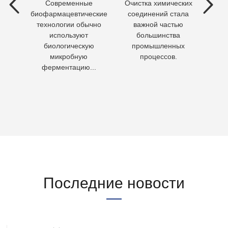
Современные
Очистка химических
П
ия
биофармацевтические
соединений стала
необх
ходы,
технологии обычно
важной частью
Кажд
но
используют
большинства
чело
биологическую
промышленных
пит
микробную
процессов.
воду 
ферментацию...
Последние новости