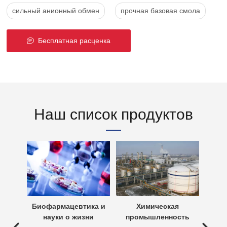
сильный анионный обмен
прочная базовая смола
Бесплатная расценка
Наш список продуктов
х вод
Биофармацевтика и
Химическая
Очи
науки о жизни
промышленность
 вод —