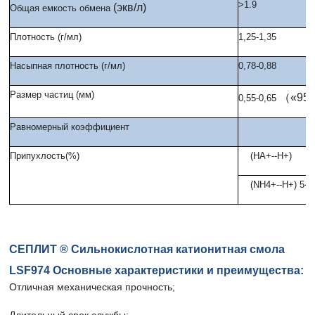
>1.9
(экв/л)
Общая емкость обмена
Плотность (г/мл)
1,25-1,35
Насыпная плотность (г/мл)
0,78-0,88
Размер частиц (мм)
（«95
0,55-0,65
Равномерный коэффициент
Припухлость(%)
(НА+--Н+)
(NH4+--H+) 5-1
СЕПЛИТ ® Сильнокислотная катионитная смола
LSF974 Основные характеристики и преимущества:
Отличная механическая прочность;