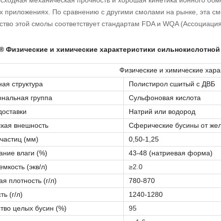
осходная механическая прочность и хорошая кинетика ионного об
х приложениях. По сравнению с другими смолами на рынке, эта с
ство этой смолы соответствует стандартам FDA и WQA (Ассоциаци
® Физические и химические характеристики сильнокислотно
Физические и химические хара
ая структура
Полистирол сшитый с ДВБ
нальная группа
Сульфоновая кислота
доставки
Натрий или водород
кая внешность
Сферические бусины от жел
частиц (мм)
0,50-1,25
ние влаги (%)
43-48 (натриевая форма)
мкость (экв/л)
≥2.0
я плотность (г/л)
780-870
ь (г/л)
1240-1280
тво целых бусин (%)
95