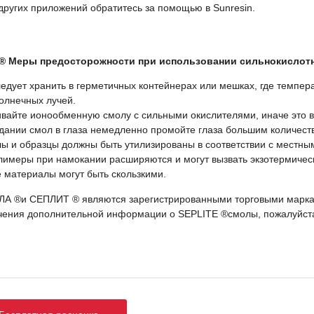
других приложений обратитесь за помощью в Sunresin.
® Меры предосторожности при использовании сильнокислот
едует хранить в герметичных контейнерах или мешках, где темпе
олнечных лучей.
вайте ионообменную смолу с сильными окислителями, иначе это в
дании смол в глаза немедленно промойте глаза большим количеств
ы и образцы должны быть утилизированы в соответствии с местны
лимеры при намокании расширяются и могут вызвать экзотермичес
 материалы могут быть скользкими.
 ®и СЕПЛИТ ® являются зарегистрированными торговыми марками 
чения дополнительной информации о SEPLITE ®смолы, пожалуйста