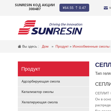
SUNRESIN КОД АКЦИИ
¥
64.55
0.47
s
300487
КОМПАНИЯ
ПРОДУКТ
Вы здесь :
Дом
»
Продукт
»
Ионообменные смолы
ПРИЛОЖЕНИЕ
СЕПЛ
ИНВЕСТОРЫ
Продукт
Тип гел
НОВОСТИ
Адсорбирующая смола
СЕПЛИ
КАРЬЕРА
Катализатор смолы
СЕПЛИТ ®
Он в осн
КОНТАКТ
Хелатирующая смола
распреде