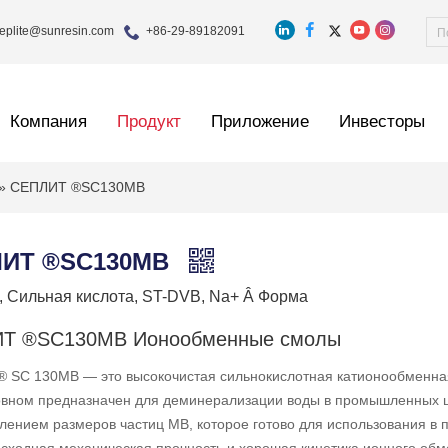
eplite@sunresin.com
+86-29-89182091
Компания
Продукт
Приложение
Инвесторы
»
СЕПЛИТ ®SC130MB
ИТ ®SC130MB
я, Сильная кислота, ST-DVB, Na+ Â Форма
Т ®SC130MB Ионообменные смолы
 SC 130MB — это высокочистая сильнокислотная катионообменная
овном предназначен для деминерализации воды в промышленных це
лением размеров частиц MB, которое готово для использования в 