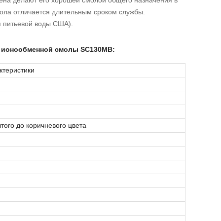
мена делают его хорошей смолой общего назначения в
мола отличается длительным сроком службы.
я питьевой воды США).
й ионообменной смолы SC130MB:
ктеристики
того до коричневого цвета