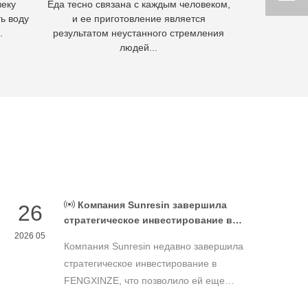
веку
Еда тесно связана с каждым человеком,
Гидромета
ь воду
и ее приготовление является
извлечения м
.
результатом неустанного стремления
осно
людей...
Компания Sunresin завершила
26
стратегическое инвестирование в
FENGXINZE для дальнейшего
2026 05
Компания Sunresin недавно завершила
расширения бизнеса в области
промышленной хроматографии.
стратегическое инвестирование в
FENGXINZE, что позволило ей еще
больше расширить свое присутствие на