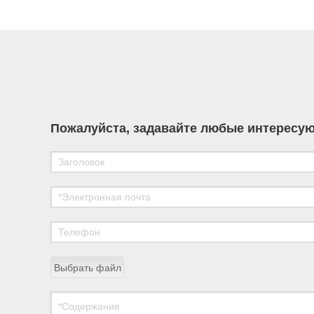
development of high-performance chemical
materials for nuclear power applications.
Пожалуйста, задавайте любые интересую
Выбрать файл