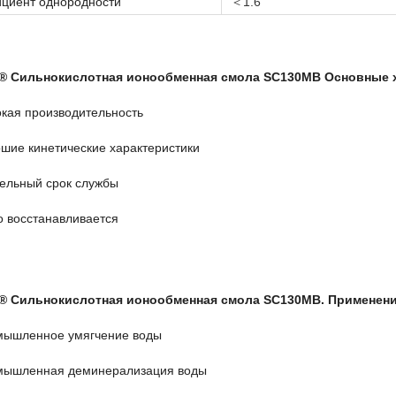
циент однородности
＜1.6
® Сильнокислотная ионообменная смола SC130MB Основные 
кая производительность
шие кинетические характеристики
ельный срок службы
о восстанавливается
® Сильнокислотная ионообменная смола SC130MB. Применен
ышленное умягчение воды
мышленная деминерализация воды