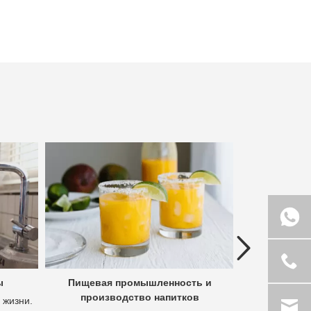
Previous
ы
Пищевая промышленность и
Гидроме
производство напитков
полез
 жизни.