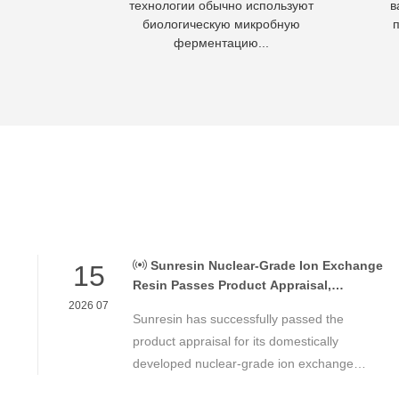
 вод в отходы,
технологии обычно используют
в
асывать.
биологическую микробную
ферментацию...
Sunresin Nuclear-Grade Ion Exchange
15
Resin Passes Product Appraisal,
Supporting Reliable Nuclear Power Water
2026 07
Sunresin has successfully passed the
Chemistry Control
product appraisal for its domestically
developed nuclear-grade ion exchange
resin, marking an important milestone in the