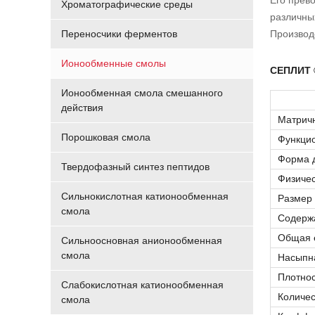
Его прев
Хроматографические среды
различны
Переносчики ферментов
Производ
Ионообменные смолы
СЕПЛИТ 
Ионообменная смола смешанного
действия
Матричн
Порошковая смола
Функцио
Форма 
Твердофазный синтез пептидов
Физичес
Сильнокислотная катионообменная
Размер 
смола
Содержа
Общая е
Сильноосновная анионообменная
смола
Насыпна
Плотност
Слабокислотная катионообменная
Количес
смола