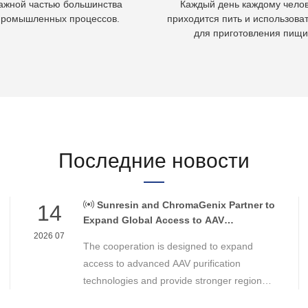
ажной частью большинства
Каждый день каждому чело
промышленных процессов.
приходится пить и использоват
для приготовления пищи
Последние новости
Sunresin and ChromaGenix Partner to
14
Expand Global Access to AAV
Purification Technologies
2026 07
The cooperation is designed to expand
access to advanced AAV purification
technologies and provide stronger regional
support for cell and gene therapy