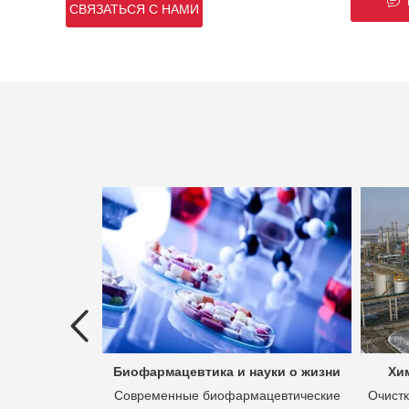
Б
СВЯЗАТЬСЯ С НАМИ
ых вод
Биофармацевтика и науки о жизни
Хи
 это процесс
Современные биофармацевтические
Очистк