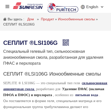
English
Вы здесь :
Дом
»
Продукт
»
Ионообменные смолы
»
СЕПЛИТ ®LSI106G
КОМПАНИЯ
СЕПЛИТ ®LSI106G
ПРОДУКТ
Специальный гелевый тип, сильноосновная
ПРИЛОЖЕНИЕ
анионообменная смола, разработанная для удаления
ПФАС и перхлората
ИНВЕСТОРЫ
СЕПЛИТ ®LSI106G Ионообменные смолы
НОВОСТИ
SEPLITE ® LSI106G — это специальный тип геля
сильноосновная
КАРЬЕРА
анионитовая смола
разработано для
Удаление ПФАС (включая
.
ПФОА и ПФОС) и перхлората
, особенно из
питьевая вода
КОНТАКТ
Он поставляется в форме геля, специальная матрица и его
функциональная группа трибутиламина делают его