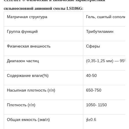
сильноосновной анионной смолы LSI106G:
Матричная структура
Гель, сшитый сополи
Группа функций
Трибутиламин
Физическая внешность
Сферы
Диапазон частиц
(0,35-1,25 мм) — 95%
Содержание влаги(%)
40-50
Насыпная плотность (г/л)
650-750
Плотность (г/л)
1050- 1150
Общая емкость (экв/л)
∮≥0.6