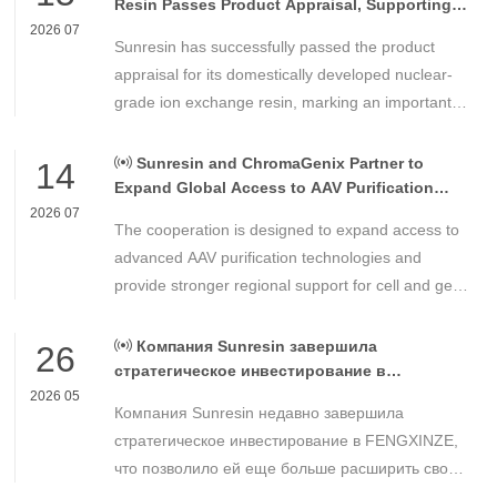
Resin Passes Product Appraisal, Supporting
Reliable Nuclear Power Water Chemistry
2026 07
Sunresin has successfully passed the product
Control
appraisal for its domestically developed nuclear-
grade ion exchange resin, marking an important
milestone in the development of high-performance
chemical materials for nuclear power applications.
Sunresin and ChromaGenix Partner to
14
Expand Global Access to AAV Purification
Technologies
2026 07
The cooperation is designed to expand access to
advanced AAV purification technologies and
provide stronger regional support for cell and gene
therapy developers across Asia, Europe and the
Americas.
Компания Sunresin завершила
26
стратегическое инвестирование в
FENGXINZE для дальнейшего расширения
2026 05
Компания Sunresin недавно завершила
бизнеса в области промышленной
хроматографии.
стратегическое инвестирование в FENGXINZE,
что позволило ей еще больше расширить свое
присутствие на рынке промышленной