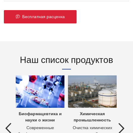
Бесплатная расценка
Наш список продуктов
х вод
Биофармацевтика и
Химическая
Очи
науки о жизни
промышленность
 вод —
Современные
Очистка химических
П