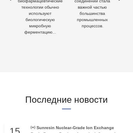
ия
биофармацевтические
соединений стала
необх
ходы,
технологии обычно
важной частью
Кажд
но
используют
большинства
чело
биологическую
промышленных
пит
микробную
процессов.
воду 
ферментацию...
Последние новости
Sunresin Nuclear-Grade Ion Exchange
15