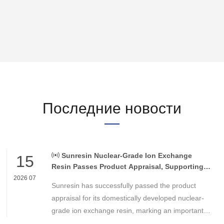
Последние новости
Sunresin Nuclear-Grade Ion Exchange
15
Resin Passes Product Appraisal, Supporting
Reliable Nuclear Power Water Chemistry
2026 07
Sunresin has successfully passed the product
Control
appraisal for its domestically developed nuclear-
grade ion exchange resin, marking an important
milestone in the development of high-performance