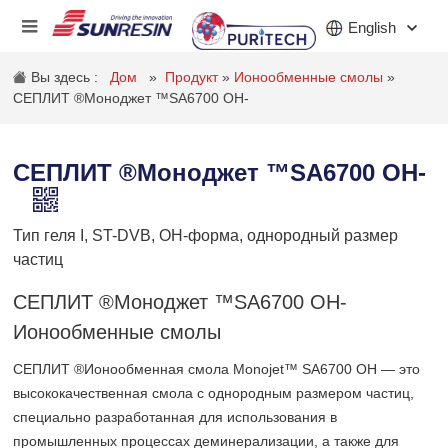
English
Вы здесь :
Дом
»
Продукт
»
Ионообменные смолы
»
СЕПЛИТ ®Моноджет ™SA6700 OH-
КОМПАНИЯ
СЕПЛИТ ®Моноджет ™SA6700 OH-
ПРОДУКТ
ПРИЛОЖЕНИЕ
Тип геля I, ST-DVB, OH-форма, однородный размер
частиц
ИНВЕСТОРЫ
СЕПЛИТ ®Моноджет ™SA6700 OH-
НОВОСТИ
Ионообменные смолы
КАРЬЕРА
СЕПЛИТ ®Ионообменная смола Monojet™ SA6700 OH — это
высококачественная смола с однородным размером частиц,
КОНТАКТ
специально разработанная для использования в
промышленных процессах деминерализации, а также для