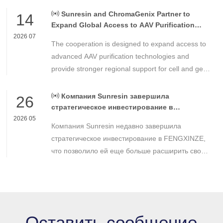
chemical materials for nuclear power applications.
Sunresin and ChromaGenix Partner to
14
Expand Global Access to AAV Purification
Technologies
2026 07
The cooperation is designed to expand access to
advanced AAV purification technologies and
provide stronger regional support for cell and gene
therapy developers across Asia, Europe and the
Americas.
Компания Sunresin завершила
26
стратегическое инвестирование в
FENGXINZE для дальнейшего расширения
2026 05
Компания Sunresin недавно завершила
бизнеса в области промышленной
хроматографии.
стратегическое инвестирование в FENGXINZE,
что позволило ей еще больше расширить свое
присутствие на рынке промышленной
хроматографии и укрепить свои позиции в
секторе разделения и очистки в медико-
биологических науках.
Оставить сообщение