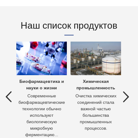
Наш список продуктов
х вод
Биофармацевтика и
Химическая
Очи
науки о жизни
промышленность
 вод —
Современные
Очистка химических
П
ия
биофармацевтические
соединений стала
необх
ходы,
технологии обычно
важной частью
Кажд
но
используют
большинства
чело
биологическую
промышленных
пит
микробную
процессов.
воду 
ферментацию...