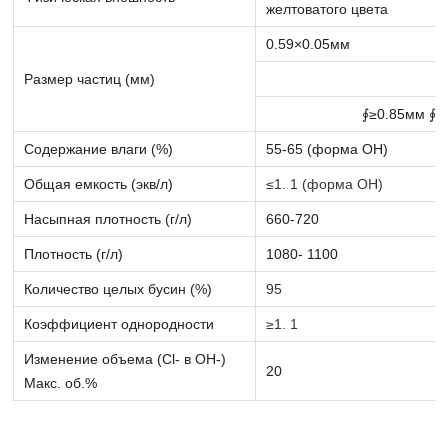
желтоватого цвета
0.59×0.05мм
Размер частиц (мм)
∮≥0.85мм ∮≥1
Содержание влаги (%)
55-65 (форма ОН)
Общая емкость (экв/л)
≤1. 1 (форма ОН)
Насыпная плотность (г/л)
660-720
Плотность (г/л)
1080- 1100
Количество целых бусин (%)
95
Коэффициент однородности
≥1. 1
Изменение объема (Cl- в OH-)
20
Макс. об.%