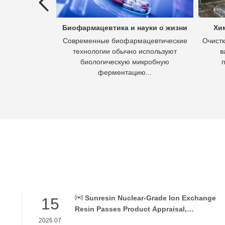
ых вод
Биофармацевтика и науки о жизни
Хи
 это процесс
Современные биофармацевтические
Очистк
 вод в отходы,
технологии обычно используют
в
асывать.
биологическую микробную
ферментацию...
Sunresin Nuclear-Grade Ion Exchange
15
Resin Passes Product Appraisal,
Supporting Reliable Nuclear Power Water
2026 07