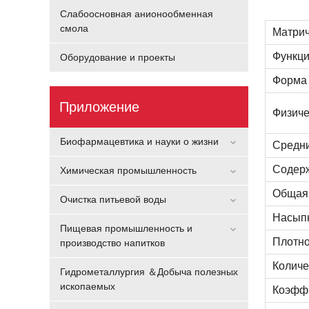
Слабоосновная анионообменная
смола
Матрич
Функци
Оборудование и проекты
Форма 
Приложение
Физиче
Биофармацевтика и науки о жизни
Средни
Содерж
Химическая промышленность
Общая 
Очистка питьевой воды
Насыпн
Пищевая промышленность и
Плотнос
производство напитков
Количе
Гидрометаллургия ＆Добыча полезных
ископаемых
Коэфф