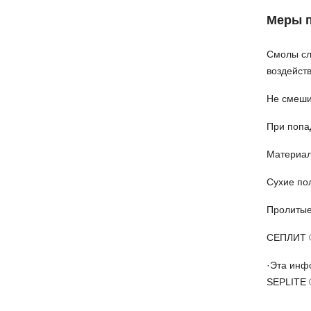
Меры 
Смолы сл
воздейст
Не смеши
При попа
Материал
Сухие по
Пролитые
СЕПЛИТ ®
·Эта инф
SEPLITE 