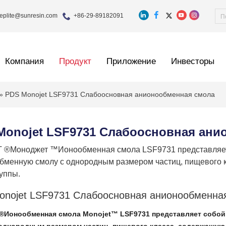
eplite@sunresin.com
+86-29-89182091
Компания
Продукт
Приложение
Инвесторы
»
PDS Monojet LSF9731 Слабоосновная анионообменная смола
Monojet LSF9731 Слабоосновная ани
®Моноджет ™Ионообменная смола LSF9731 представляет
бменную смолу с однородным размером частиц, пищевого 
уппы.
onojet LSF9731 Слабоосновная анионообменн
®Ионообменная смола Monojet™ LSF9731 представляет собо