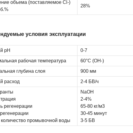
ние объема (поставляемое Cl-)
28%
об.%
ндуемые условия эксплуатации
й pH
0-7
альная рабочая температура
60°C (ОН-)
льная глубина слоя
900 мм
й расход
2-4 БВ/ч
еранты
NaOH
трация
2-4%
ь регенерации
65-80 кг/м3
регенерации
30-45 минут
количество промывочной воды
3-5 БВ