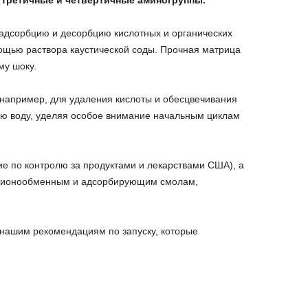
 третичные и четвертичные аминогруппы.
 адсорбцию и десорбцию кислотных и органических
мощью раствора каустической соды. Прочная матрица
му шоку.
например, для удаления кислоты и обесцвечивания
евую воду, уделяя особое внимание начальным циклам
е по контролю за продуктами и лекарствами США), а
по ионообменным и адсорбирующим смолам,
нашим рекомендациям по запуску, которые