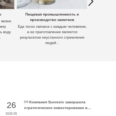
Previous
ы
Пищевая промышленность и
Гидроме
производство напитков
полез
 жизни.
веку
Еда тесно связана с каждым человеком,
Гидромета
ь воду
и ее приготовление является
извлечения м
.
результатом неустанного стремления
осно
людей...
Компания Sunresin завершила
26
стратегическое инвестирование в
FENGXINZE для дальнейшего
2026 05