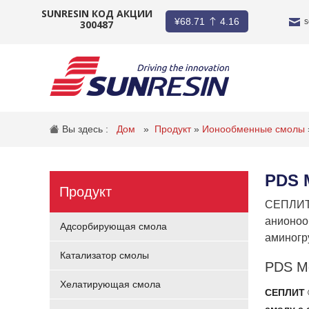
SUNRESIN КОД АКЦИИ
¥
68.71
4.16
s
300487
КОМПАНИЯ
ПРОДУКТ
Вы здесь :
Дом
»
Продукт
»
Ионообменные смолы
ПРИЛОЖЕНИЕ
PDS 
ИНВЕСТОРЫ
Продукт
СЕПЛИТ 
НОВОСТИ
анионоо
Адсорбирующая смола
аминогр
КАРЬЕРА
Катализатор смолы
PDS M
КОНТАКТ
Хелатирующая смола
СЕПЛИТ 