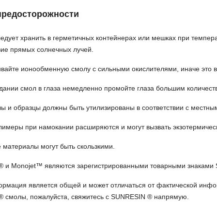
предосторожности
едует хранить в герметичных контейнерах или мешках при темпер
вие прямых солнечных лучей.
вайте ионообменную смолу с сильными окислителями, иначе это в
дании смол в глаза немедленно промойте глаза большим количеств
ы и образцы должны быть утилизированы в соответствии с местны
лимеры при намокании расширяются и могут вызвать экзотермичес
 материалы могут быть скользкими.
 и Monojet™ являются зарегистрированными товарными знаками Sun
ормация является общей и может отличаться от фактической инф
® смолы, пожалуйста, свяжитесь с SUNRESIN ® напрямую.