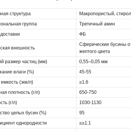
ная структура
Макропористый, стиро
ональная группа
Третичный амин
доставки
ФБ
Сферические бусины от
ская внешность
желтого цвета
й размер частиц (мм)
0,55–0,05 мм
ание влаги (%)
45-55
емкость (экв/л)
≥1.6
ая плотность (г/л)
650-750
ть (г/л)
1030-1130
ство целых бусин (%)
95
ициент однородности
≥≥1.1