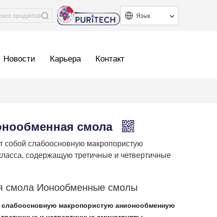
Язык
Новости
Карьера
Контакт
онообменная смола
 собой слабоосновную макропористую
класса, содержащую третичные и четвертичные
ая смола Ионообменные смолы
й слабоосновную макропористую анионообменную