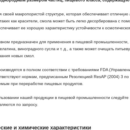
 однородным размером частиц, пищевого класса, содержащую
я своей макропористой структуре, которая обеспечивает отличную
 таких как красители, смола может быть легко десорбирована с по
еспечивает ее хорошую характеристику устойчивости к осмотическо
овном предназначен для применения в пищевой промышленности, 
елатина, виноградного сусла и т. д., а также может очищать пить
вания новых смол.
оизводятся в полном соответствии с требованиями FDA (Управлени
ответствуют нормам, предписанным Резолюцией ResAP (2004) 3 
емым при переработке пищевых продуктов.
льзовании нашей продукции в пищевой промышленности следуйте 
вляются по запросу.
ские и химические характеристики