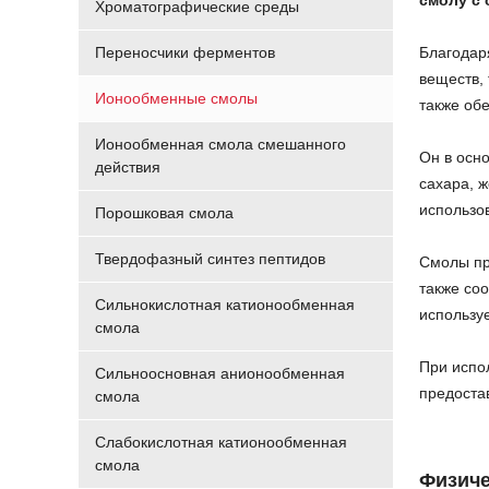
смолу с
Хроматографические среды
Переносчики ферментов
Благодар
веществ,
Ионообменные смолы
также об
Ионообменная смола смешанного
Он в осн
действия
сахара, ж
использо
Порошковая смола
Твердофазный синтез пептидов
Смолы пр
также со
Сильнокислотная катионообменная
использу
смола
При испо
Сильноосновная анионообменная
предоста
смола
Слабокислотная катионообменная
смола
Физиче