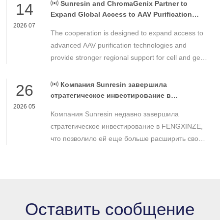
chemical materials for nuclear power applications.
Sunresin and ChromaGenix Partner to
14
Expand Global Access to AAV Purification
Technologies
2026 07
The cooperation is designed to expand access to
advanced AAV purification technologies and
provide stronger regional support for cell and gene
therapy developers across Asia, Europe and the
Americas.
Компания Sunresin завершила
26
стратегическое инвестирование в
FENGXINZE для дальнейшего расширения
2026 05
Компания Sunresin недавно завершила
бизнеса в области промышленной
хроматографии.
стратегическое инвестирование в FENGXINZE,
что позволило ей еще больше расширить свое
присутствие на рынке промышленной
хроматографии и укрепить свои позиции в
секторе разделения и очистки в медико-
биологических науках.
Оставить сообщение