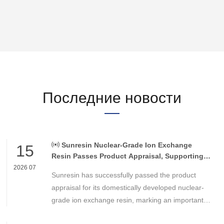
Последние новости
Sunresin Nuclear-Grade Ion Exchange
15
Resin Passes Product Appraisal, Supporting
Reliable Nuclear Power Water Chemistry
2026 07
Sunresin has successfully passed the product
Control
appraisal for its domestically developed nuclear-
grade ion exchange resin, marking an important
milestone in the development of high-performance