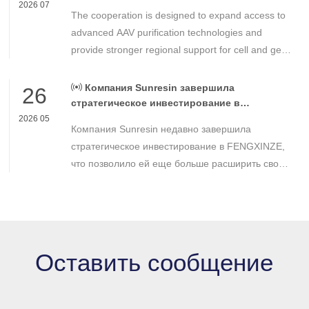
Technologies
2026 07
The cooperation is designed to expand access to
advanced AAV purification technologies and
provide stronger regional support for cell and gene
therapy developers across Asia, Europe and the
Americas.
Компания Sunresin завершила
26
стратегическое инвестирование в
FENGXINZE для дальнейшего расширения
2026 05
Компания Sunresin недавно завершила
бизнеса в области промышленной
хроматографии.
стратегическое инвестирование в FENGXINZE,
что позволило ей еще больше расширить свое
присутствие на рынке промышленной
хроматографии и укрепить свои позиции в
секторе разделения и очистки в медико-
биологических науках.
Оставить сообщение