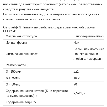
носителя для некоторых основных (катионных) лекарственных
средств и родственных веществ.
Его можно использовать для замедленного высвобождения с
совместимой технологией покрытия.
Сеплайф ® Типичные свойства фармацевтической смолы
LPF854:
Матричная структура
Стирол-дивинилбензо
Ионная форма
Na+
Белый или почти белы
Физическая внешность
них включений и
любая агломерация
Размер частиц
%>150мкм
≥≥1
%> 75мкм
10-25
%< 50мкм
70
Содержание ионов натрия (%, в пересчете
9,5-11,5
на сухое вещество) ）
Содержание воды %