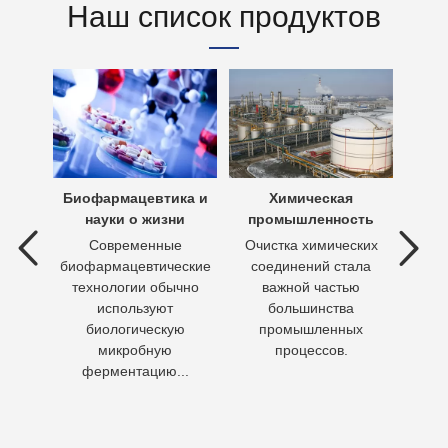
Наш список продуктов
х вод
Биофармацевтика и
Химическая
Очи
науки о жизни
промышленность
 вод —
Современные
Очистка химических
П
ия
биофармацевтические
соединений стала
необх
ходы,
технологии обычно
важной частью
Кажд
но
используют
большинства
чело
биологическую
промышленных
пит
микробную
процессов.
воду 
ферментацию...