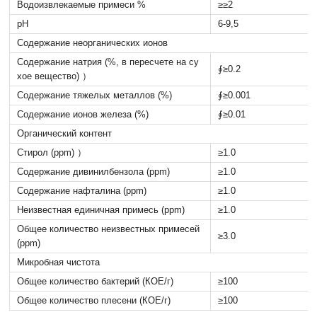
Водоизвлекаемые примеси %
≥≥2
рН
6-9,5
Содержание неорганических ионов
Содержание натрия (%, в пересчете на су
∮≥0.2
хое вещество) ）
Содержание тяжелых металлов (%)
∮≥0.001
Содержание ионов железа (%)
∮≥0.01
Органический контент
Стирол (ppm) ）
≥1.0
Содержание дивинилбензола (ppm)
≥1.0
Содержание нафталина (ppm)
≥1.0
Неизвестная единичная примесь (ppm)
≥1.0
Общее количество неизвестных примесей
≥3.0
(ppm)
Микробная чистота
Общее количество бактерий (КОЕ/г)
≥100
Общее количество плесени (КОЕ/г)
≥100