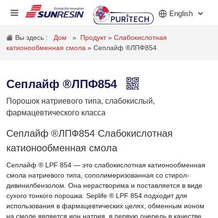
English
Вы здесь :
Дом
»
Продукт
»
Слабокислотная
катионообменная смола
»
Сеплайф ®ЛПФ854
КОМПАНИЯ
Сеплайф ®ЛПФ854
ПРОДУКТ
Порошок натриевого типа, слабокислый,
ПРИЛОЖЕНИЕ
фармацевтического класса
ИНВЕСТОРЫ
Сеплайф ®ЛПФ854 Слабокислотная
катионообменная смола
НОВОСТИ
Сеплайф ® LPF 854 — это слабокислотная катионообменная
КАРЬЕРА
смола натриевого типа, сополимеризованная со стирол-
дивинилбензолом. Она нерастворима и поставляется в виде
КОНТАКТ
сухого тонкого порошка. Seplife ® LPF 854 подходит для
использования в фармацевтических целях, обменным ионом
на смоле является ион натрия, в первую очередь в качестве