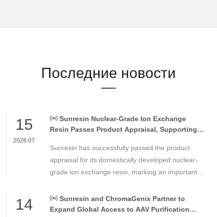
Последние новости
Sunresin Nuclear-Grade Ion Exchange
15
Resin Passes Product Appraisal, Supporting
Reliable Nuclear Power Water Chemistry
2026 07
Sunresin has successfully passed the product
Control
appraisal for its domestically developed nuclear-
grade ion exchange resin, marking an important
milestone in the development of high-performance
chemical materials for nuclear power applications.
Sunresin and ChromaGenix Partner to
14
Expand Global Access to AAV Purification